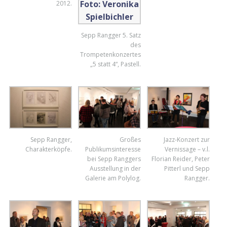
2012.
Sepp Rangger 5. Satz
des
Trompetenkonzertes
„5 statt 4“, Pastell.
Sepp Rangger,
Großes
Jazz-Konzert zur
Charakterköpfe.
Publikumsinteresse
Vernissage – v.l.
bei Sepp Ranggers
Florian Reider, Peter
Ausstellung in der
Pitterl und Sepp
Galerie am Polylog.
Rangger.