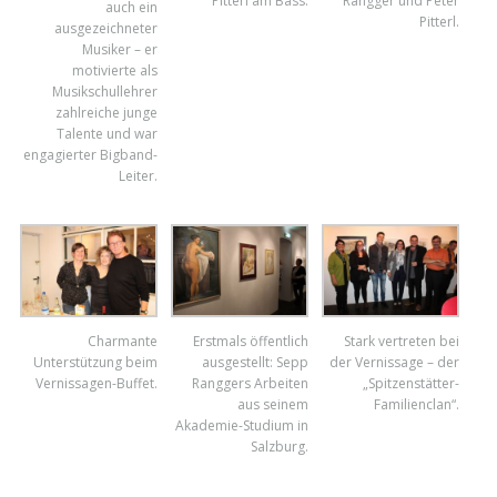
Pitterl am Bass.
Rangger und Peter
auch ein
Pitterl.
ausgezeichneter
Musiker – er
motivierte als
Musikschullehrer
zahlreiche junge
Talente und war
engagierter Bigband-
Leiter.
Charmante
Erstmals öffentlich
Stark vertreten bei
Unterstützung beim
ausgestellt: Sepp
der Vernissage – der
Vernissagen-Buffet.
Ranggers Arbeiten
„Spitzenstätter-
aus seinem
Familienclan“.
Akademie-Studium in
Salzburg.