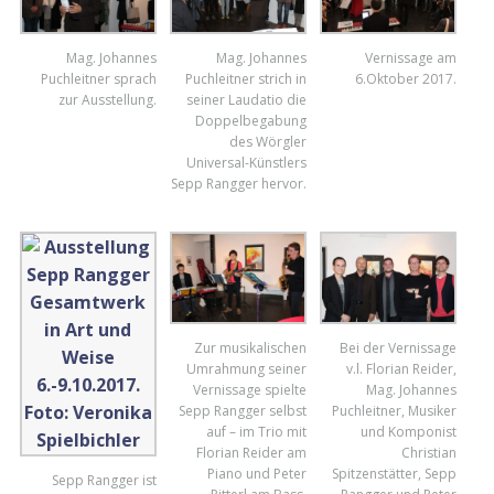
Mag. Johannes
Mag. Johannes
Vernissage am
Puchleitner sprach
Puchleitner strich in
6.Oktober 2017.
zur Ausstellung.
seiner Laudatio die
Doppelbegabung
des Wörgler
Universal-Künstlers
Sepp Rangger hervor.
Zur musikalischen
Bei der Vernissage
Umrahmung seiner
v.l. Florian Reider,
Vernissage spielte
Mag. Johannes
Sepp Rangger selbst
Puchleitner, Musiker
auf – im Trio mit
und Komponist
Florian Reider am
Christian
Piano und Peter
Spitzenstätter, Sepp
Sepp Rangger ist