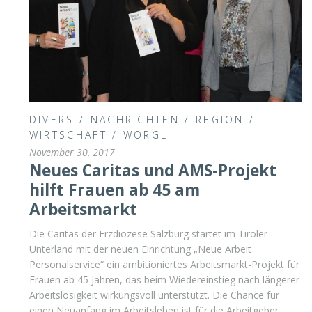
DIVERS
/
NACHRICHTEN
/
REGION
/
WIRTSCHAFT
/
WÖRGL
November 30, 2017
Neues Caritas und AMS-Projekt
hilft Frauen ab 45 am
Arbeitsmarkt
Die Caritas der Erzdiözese Salzburg startet im Tiroler
Unterland mit der neuen Einrichtung „Neue Arbeit
Personalservice“ ein ambitioniertes Arbeitsmarkt-Projekt für
Frauen ab 45 Jahren, das beim Wiedereinstieg nach längerer
Arbeitslosigkeit wirkungsvoll unterstützt. Die Chance für
einen Neuanfang im Arbeitsleben ist für die Arbeitgeber