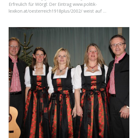
Erfreulich für Wörgl: Der Eintrag www.politik-
lexikon.at/oesterreich1918plus/2002/ weist auf …