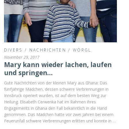
DIVERS
/
NACHRICHTEN
/
WÖRGL
November 29, 2017
Mary kann wieder lachen, laufen
und springen…
Gute Nachrichten von der kleinen Mary aus Ghana: Das
fünfjährige Mädchen, dessen schwere Verbrennungen in
Innsbruck operiert wurden, ist auf dem besten Weg zur
Heilung. Elisabeth Cerwenka hat im Rahmen ihres
Engagements in Ghana den Fall bekanntlich in die Hand
genommen. Das Mädchen hatte vor zwei Jahren bei einem
Feuerunfall schwere Verbrennungen erlitten und konnte in …