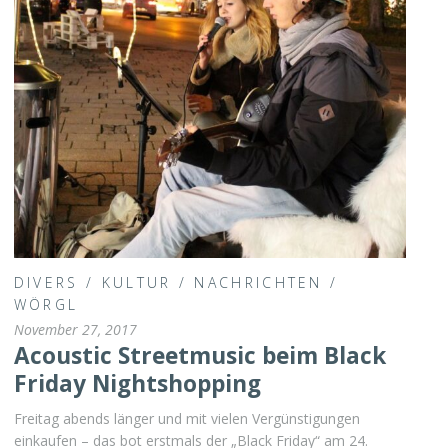
DIVERS
/
KULTUR
/
NACHRICHTEN
/
WÖRGL
November 27, 2017
Acoustic Streetmusic beim Black
Friday Nightshopping
Freitag abends länger und mit vielen Vergünstigungen
einkaufen – das bot erstmals der „Black Friday“ am 24.