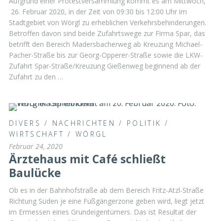
Aufgrund einer Protestversammlung kommt es am Mittwoch,
26. Februar 2020, in der Zeit von 09:30 bis 12:00 Uhr im
Stadtgebiet von Wörgl zu erheblichen Verkehrsbehinderungen.
Betroffen davon sind beide Zufahrtswege zur Firma Spar, das
betrifft den Bereich Madersbacherweg ab Kreuzung Michael-
Pacher-Straße bis zur Georg-Opperer-Straße sowie die LKW-
Zufahrt Spar-Straße/Kreuzung Gießenweg beginnend ab der
Zufahrt zu den …
DIVERS
/
NACHRICHTEN
/
POLITIK
/
WIRTSCHAFT
/
WÖRGL
Februar 24, 2020
Ärztehaus mit Café schließt
Baulücke
Ob es in der Bahnhofstraße ab dem Bereich Fritz-Atzl-Straße
Richtung Süden je eine Fußgängerzone geben wird, liegt jetzt
im Ermessen eines Grundeigentümers. Das ist Resultat der