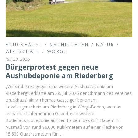
BRUCKHÄUSL
/
NACHRICHTEN
/
NATUR
/
WIRTSCHAFT
/
WÖRGL
Juli 29, 2026
Bürgerprotest gegen neue
Aushubdeponie am Riederberg
„Wir sind strikt gegen eine weitere Aushubdeponie am
Riederberg“, erklärte am 28. Juli 2026 der Obmann des Vereines
Bruckhäusl aktiv Thomas Gasteiger bei einem
Lokalaugenschein am Riederberg in Wörgl-Boden, wo das
Jenbacher Unternehmen Gubert eine weitere
Bodenaushubdeponie auf den Feldern des Grill-Bauern im
Ausmaß von rund 86.000 Kubikmetern auf einer Fläche von
15.600 Quadratmetern für …