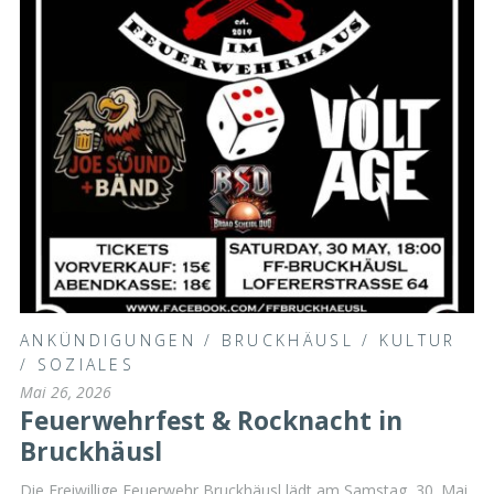
ANKÜNDIGUNGEN
/
BRUCKHÄUSL
/
KULTUR
/
SOZIALES
Mai 26, 2026
Feuerwehrfest & Rocknacht in
Bruckhäusl
Die Freiwillige Feuerwehr Bruckhäusl lädt am Samstag, 30. Mai