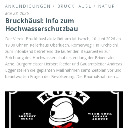
ANKÜNDIGUNGEN
/
BRUCKHÄUSL
/
NATUR
Mai 28, 2026
Bruckhäusl: Info zum
Hochwasserschutzbau
Der Verein Bruckhäusl aktiv lädt am Mittwoch, 10. Juni 2026 ab
19:30 Uhr im Kellerhaus Oberluech, Römerweg 1 in Kirchbichl
zum Infoabend betreffend die laufenden Bauarbeiten zur
Errichtung des Hochwasserschutzes entlang der Brixentaler
Ache. Bürgermeister Herbert Rieder und Bauamtsleiter Andreas
Egger stellen die geplanten Maßnahmen samt Zeitplan vor und
beantworten Fragen der Bevölkerung. Die Baumaßnahmen …