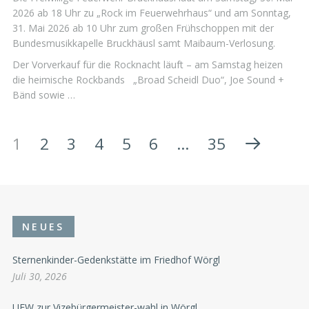
2026 ab 18 Uhr zu „Rock im Feuerwehrhaus“ und am Sonntag,
31. Mai 2026 ab 10 Uhr zum großen Frühschoppen mit der
Bundesmusikkapelle Bruckhäusl samt Maibaum-Verlosung.
Der Vorverkauf für die Rocknacht läuft – am Samstag heizen
die heimische Rockbands „Broad Scheidl Duo“, Joe Sound +
Bänd sowie …
1
2
3
4
5
6
…
35
NEUES
Sternenkinder-Gedenkstätte im Friedhof Wörgl
Juli 30, 2026
UFW zur Vizebürgermeister-wahl in Wörgl