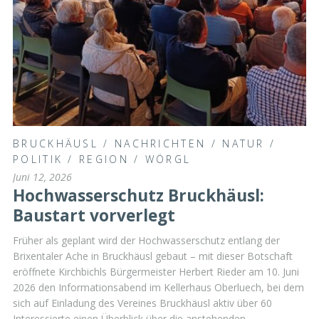
BRUCKHÄUSL
/
NACHRICHTEN
/
NATUR
/
POLITIK
/
REGION
/
WÖRGL
Juni 12, 2026
Hochwasserschutz Bruckhäusl:
Baustart vorverlegt
Früher als geplant wird der Hochwasserschutz entlang der
Brixentaler Ache in Bruckhäusl gebaut – mit dieser Botschaft
eröffnete Kirchbichls Bürgermeister Herbert Rieder am 10. Juni
2026 den Informationsabend im Kellerhaus Oberluech, bei dem
sich auf Einladung des Vereines Bruckhäusl aktiv über 60
Interessierte einen Überblick über die anstehenden