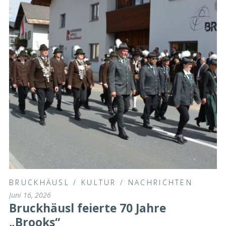
BRUCKHÄUSL
/
KULTUR
/
NACHRICHTEN
Juni 16, 2026
Bruckhäusl feierte 70 Jahre
„Brooks“