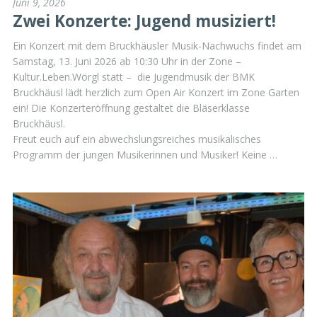
Juni 9, 2026
Zwei Konzerte: Jugend musiziert!
Ein Konzert mit dem Bruckhäusler Musik-Nachwuchs findet am
Samstag, 13. Juni 2026 ab 10:30 Uhr in der Zone –
Kultur.Leben.Wörgl statt – die Jugendmusik der BMK
Bruckhäusl lädt herzlich zum Open Air Konzert im Zone Garten
ein! Die Konzerteröffnung gestaltet die Bläserklasse
Bruckhäusl.
Freut euch auf ein abwechslungsreiches musikalisches
Programm der jungen Musikerinnen und Musiker! Keine …