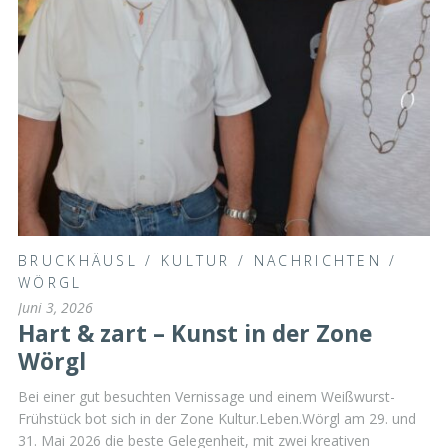
BRUCKHÄUSL
/
KULTUR
/
NACHRICHTEN
/
WÖRGL
Juni 3, 2026
Hart & zart – Kunst in der Zone
Wörgl
Bei einer gut besuchten Vernissage und einem Weißwurst-
Frühstück bot sich in der Zone Kultur.Leben.Wörgl am 29. und
31. Mai 2026 die beste Gelegenheit, mit zwei kreativen