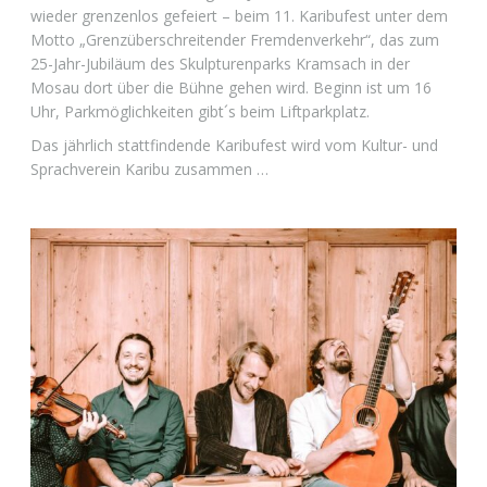
wieder grenzenlos gefeiert – beim 11. Karibufest unter dem
Motto „Grenzüberschreitender Fremdenverkehr“, das zum
25-Jahr-Jubiläum des Skulpturenparks Kramsach in der
Mosau dort über die Bühne gehen wird. Beginn ist um 16
Uhr, Parkmöglichkeiten gibt´s beim Liftparkplatz.
Das jährlich stattfindende Karibufest wird vom Kultur- und
Sprachverein Karibu zusammen …