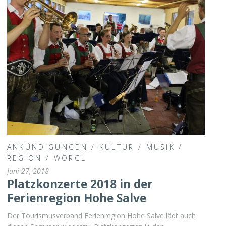
ANKÜNDIGUNGEN
/
KULTUR
/
MUSIK
/
REGION
/
WÖRGL
Juni 27, 2018
Platzkonzerte 2018 in der
Ferienregion Hohe Salve
Der Tourismusverband Ferienregion Hohe Salve lädt auch