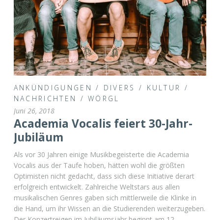
ANKÜNDIGUNGEN
/
DIVERS
/
KULTUR
/
NACHRICHTEN
/
WÖRGL
Juni 26, 2018
Academia Vocalis feiert 30-Jahr-
Jubiläum
Als vor 30 Jahren einige Musikbegeisterte die Academia
Vocalis aus der Taufe hoben, hätten wohl die größten
Optimisten nicht gedacht, dass sich diese Initiative derart
erfolgreich entwickelt. Zahlreiche Weltstars aus allen
musikalischen Genres gaben sich mittlerweile die Klinke in
die Hand, um ihr Wissen an die Studierenden weiterzugeben.
Der Konzertreigen im Jubiläumsjahr beginnt am 12. …