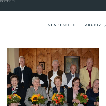
nterinntal
STARTSEITE
ARCHIV 