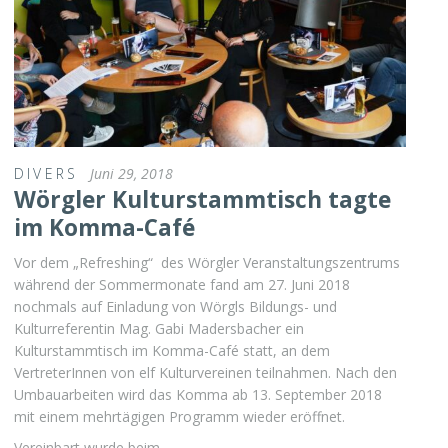
DIVERS
Juni 29, 2018
Wörgler Kulturstammtisch tagte
im Komma-Café
Vor dem „Refreshing“ des Wörgler Veranstaltungszentrums
während der Sommermonate fand am 27. Juni 2018
nochmals auf Einladung von Wörgls Bildungs- und
Kulturreferentin Mag. Gabi Madersbacher ein
Kulturstammtisch im Komma-Café statt, an dem
VertreterInnen von elf Kulturvereinen teilnahmen. Nach den
Umbauarbeiten wird das Komma ab 13. September 2018
mit einem mehrtägigen Programm wieder eröffnet.
Vereinbart wurde beim …