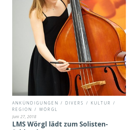
ANKÜNDIGUNGEN
/
DIVERS
/
KULTUR
/
REGION
/
WÖRGL
Juni 27, 2018
LMS Wörgl lädt zum Solisten-