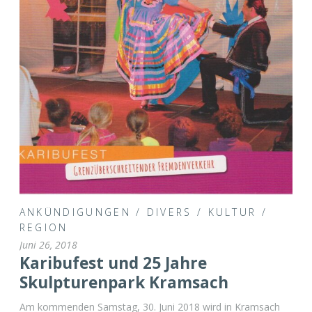
ANKÜNDIGUNGEN
/
DIVERS
/
KULTUR
/
REGION
Juni 26, 2018
Karibufest und 25 Jahre
Skulpturenpark Kramsach
Am kommenden Samstag, 30. Juni 2018 wird in Kramsach