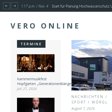
1:17 p.m. / Nov. 4
Start für Planung Hochwasserschutz U
VERO ONLINE
TERMINE
Kammermusikfest
Hopfgarten: „Generationenklänge“
Juli 27, 2026
NACHRICHTEN
/
SPORT
/
WÖRGL
August 7, 2026