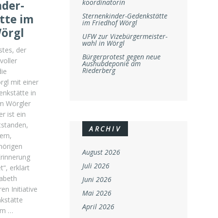
koordinatorin
nder-
Sternenkinder-Gedenkstätte
tte im
im Friedhof Wörgl
Wörgl
UFW zur Vizebürgermeister-
wahl in Wörgl
stes, der
Bürgerprotest gegen neue
voller
Aushubdeponie am
Riederberg
die
gl mit einer
nkstätte in
m Wörgler
r ist ein
tstanden,
ARCHIV
ern,
hörigen
August 2026
Erinnerung
Juli 2026
“, erklärt
sabeth
Juni 2026
en Initiative
Mai 2026
kstätte
April 2026
em …