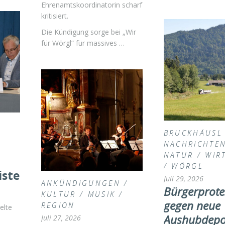
Ehrenamtskoordinatorin scharf
kritisiert.
Die Kündigung sorge bei „Wir
für Wörgl“ für massives …
BRUCKHÄUSL
NACHRICHTE
NATUR
/
WIR
/
WÖRGL
ster-
Juli 29, 2026
ANKÜNDIGUNGEN
/
Bürgerprote
KULTUR
/
MUSIK
/
gegen neue
REGION
elte
Aushubdepo
Juli 27, 2026