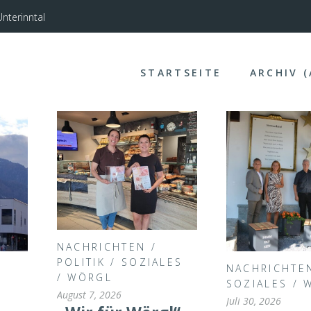
nterinntal
STARTSEITE
ARCHIV 
NACHRICHTEN
/
POLITIK
/
SOZIALES
NACHRICHTE
/
WÖRGL
SOZIALES
/
August 7, 2026
Juli 30, 2026