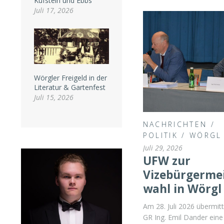
Kufstein und Ebbs
Juli 17, 2026
Wörgler Freigeld in der
Literatur & Gartenfest
Juli 15, 2026
NACHRICHTEN
/
POLITIK
/
WÖRGL
Juli 29, 2026
UFW zur
Vizebürgermei
wahl in Wörgl
Am 28. Juli 2026 übermitt
GR Ing. Emil Dander eine