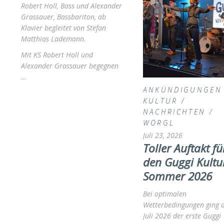
Robert Holl, Bass und Alexander
Grassauer, Bassbariton, ab
Klavier begleitet von Stefan
Matthias Lademann.
Mit KS Robert Holl und
Alexander Grassauer begegnen
…
ANKÜNDIGUNGEN
KULTUR
/
NACHRICHTEN
/
WÖRGL
Juli 23, 2026
Toller Auftakt fü
den Guggi Kultu
Sommer 2026
Bei optimalen
Wetterbedingungen ging 
Juli 2026 der erste Guggi