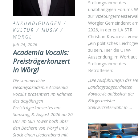
Stellungnahme des
unabhängigen Forums W
zur Vizebürgermeisterwa
Wörgler Gemeinderat am 1
ANKÜNDIGUNGEN
/
2026, in der er LA STR
KULTUR
/
MUSIK
/
Christian Kovacevic vorwi
WÖRGL
„ein politisches Leichtge
Juli 24, 2026
zu sein. Hier die UFW-
Academia Vocalis:
Aussendung im Wortlau
Preisträgerkonzert
Stellungnahme des
in Wörgl
Betroffenen:
„Die Ausführungen des He
Die sommerliche
Landtagsabgeordneten
Gesangsakademie Academia
Kovacevic anlässlich der
Vocalis präsentiert im Rahmen
Bürgermeister-
des desjährigen
Stellvertreterwahl in …
Preisträgerkonzertes am
Samstag, 8. August 2026 ab 20
Uhr im Sun Tower hoch über
den Dächern von Wörgl im 9.
Stock einen Liederabend mit