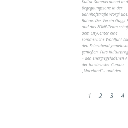
Kultur-Sommerabend in d
Begegnungszone in der
Bahnhofstraße Wörgl über
Bühne. Der Verein Guggi 
und das ZONE-Team schuf
dem CityCenter eine
sommerliche Wohlfühl-Zo
den Feierabend gemeinsa
genießen. Fürs Kulturpr
– den energiegeladenen Au
der Innsbrucker Combo
„Moreland“ – und den …
1
2
3
4