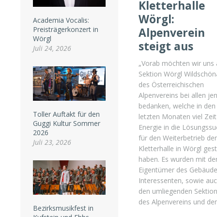
Kletterhalle
Wörgl:
Academia Vocalis:
Preisträgerkonzert in
Alpenverein
Wörgl
steigt aus
Juli 24, 2026
„Vorab möchten wir uns 
Sektion Wörgl Wildschön
des Österreichischen
Alpenvereins bei allen je
bedanken, welche in den
Toller Auftakt für den
letzten Monaten viel Zei
Guggi Kultur Sommer
Energie in die Lösungss
2026
für den Weiterbetrieb der
Juli 23, 2026
Kletterhalle in Wörgl ges
haben. Es wurden mit d
Eigentümer des Gebäude
Interessenten, sowie auc
den umliegenden Sektio
des Alpenvereins und d
Bezirksmusikfest in