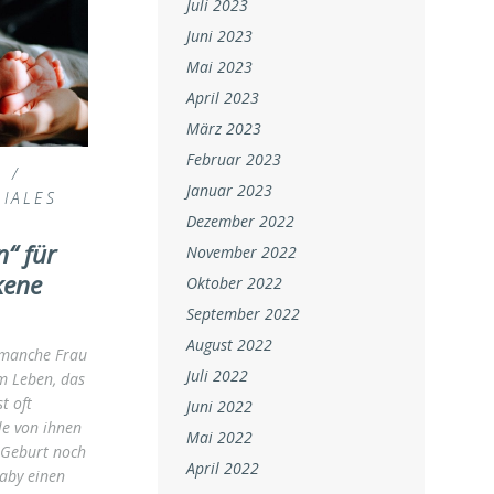
Juli 2023
Juni 2023
Mai 2023
April 2023
März 2023
Februar 2023
N
/
Januar 2023
IALES
Dezember 2022
n“ für
November 2022
kene
Oktober 2022
September 2022
August 2022
r manche Frau
Juli 2022
m Leben, das
t oft
Juni 2022
ele von ihnen
Mai 2022
 Geburt noch
April 2022
Baby einen