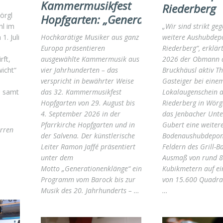
Kammermusikfest
Riederberg
örgl
Hopfgarten: „Generationenklänge“
hl im
„Wir sind strikt ge
. Juli
Hochkarätige Musiker aus ganz
weitere Aushubdep
Europa präsentieren
Riederberg“, erklär
rft,
ausgewählte Kammermusik aus
2026 der Obmann d
wicht“
vier Jahrhunderten – das
Bruckhäusl aktiv T
verspricht in bewährter Weise
Gasteiger bei eine
t samt
das 32. Kammermusikfest
Lokalaugenschein 
Hopfgarten von 29. August bis
Riederberg in Wörg
4. September 2026 in der
das Jenbacher Unt
Pfarrkirche Hopfgarten und in
Gubert eine weiter
rren
der Salvena. Der künstlerische
Bodenaushubdeponi
Leiter Ramon Jaffé präsentiert
Feldern des Grill-B
unter dem
Ausmaß von rund 8
Motto „Generationenklänge“ ein
Kubikmetern auf ei
Programm vom Barock bis zur
von 15.600 Quadra
Musik des 20. Jahrhunderts ­– …
…