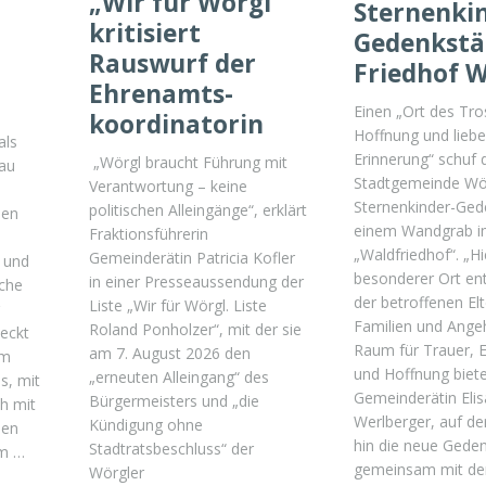
„Wir für Wörgl“
Sternenki
kritisiert
Gedenkstä
Rauswurf der
Friedhof 
Ehrenamts-
Einen „Ort des Tro
koordinatorin
Hoffnung und liebe
als
Erinnerung“ schuf 
„Wörgl braucht Führung mit
au
Stadtgemeinde Wör
Verantwortung – keine
Sternenkinder-Gede
politischen Alleingänge“, erklärt
nen
einem Wandgrab i
Fraktionsführerin
„Waldfriedhof“. „Hie
Gemeinderätin Patricia Kofler
t und
besonderer Ort en
in einer Presseaussendung der
uche
der betroffenen Elt
Liste „Wir für Wörgl. Liste
Familien und Ange
Roland Ponholzer“, mit der sie
teckt
Raum für Trauer, 
am 7. August 2026 den
em
und Hoffnung bietet
„erneuten Alleingang“ des
s, mit
Gemeinderätin Eli
Bürgermeisters und „die
h mit
Werlberger, auf der
Kündigung ohne
nen
hin die neue Geden
Stadtratsbeschluss“ der
em …
gemeinsam mit d
Wörgler