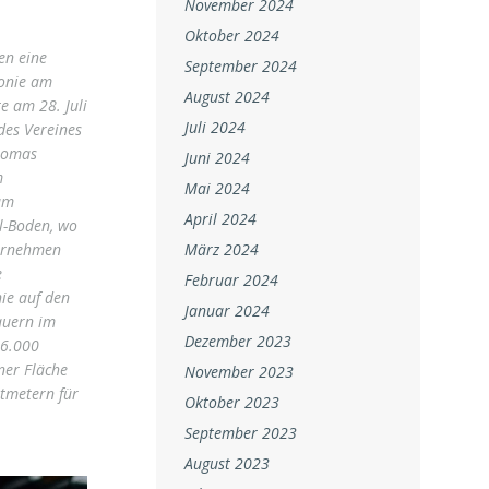
November 2024
Oktober 2024
gen eine
September 2024
onie am
August 2024
te am 28. Juli
Juli 2024
es Vereines
homas
Juni 2024
m
Mai 2024
am
April 2024
l-Boden, wo
ernehmen
März 2024
e
Februar 2024
e auf den
Januar 2024
auern im
Dezember 2023
6.000
ner Fläche
November 2023
tmetern für
Oktober 2023
September 2023
August 2023