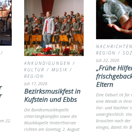
NACHRICHTE
/
REGION
/
SOZ
Juli 22, 2026
ANKÜNDIGUNGEN
/
„Frühe Hilfe
KULTUR
/
MUSIK
/
frischgebac
REGION
Eltern
Juli 17, 2026
r
Bezirksmusikfest in
r
Eine Geburt ist fü
Kufstein und Ebbs
eine Wende in ihre
Vor- und Nachher is
Die Bundesmusikkapelle
unvergleichlich. Vi
Unterlangkampfen sowie die
am 22.
brauchen nach der
Musikkapelle Hinterthiersee
einiges, damit ihr 
richten am Sonntag, 2. August