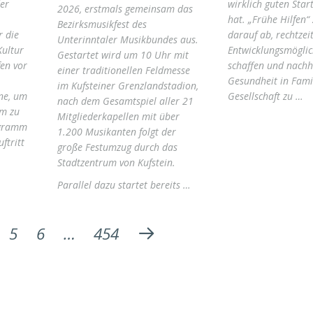
er
wirklich guten Star
2026, erstmals gemeinsam das
hat. „Frühe Hilfen“ 
Bezirksmusikfest des
 die
darauf ab, rechtzeit
Unterinntaler Musikbundes aus.
Kultur
Entwicklungsmöglic
Gestartet wird um 10 Uhr mit
en vor
schaffen und nachha
einer traditionellen Feldmesse
Gesundheit in Fami
im Kufsteiner Grenzlandstadion,
ne, um
Gesellschaft zu …
nach dem Gesamtspiel aller 21
m zu
Mitgliederkapellen mit über
ogramm
1.200 Musikanten folgt der
ftritt
große Festumzug durch das
Stadtzentrum von Kufstein.
Parallel dazu startet bereits …
5
6
…
454