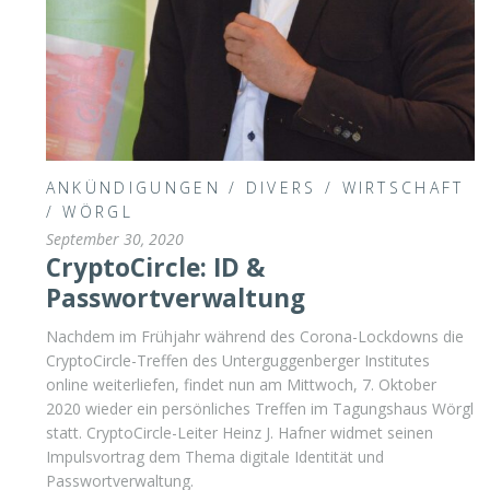
ANKÜNDIGUNGEN
/
DIVERS
/
WIRTSCHAFT
/
WÖRGL
September 30, 2020
CryptoCircle: ID &
Passwortverwaltung
Nachdem im Frühjahr während des Corona-Lockdowns die
CryptoCircle-Treffen des Unterguggenberger Institutes
online weiterliefen, findet nun am Mittwoch, 7. Oktober
2020 wieder ein persönliches Treffen im Tagungshaus Wörgl
statt. CryptoCircle-Leiter Heinz J. Hafner widmet seinen
Impulsvortrag dem Thema digitale Identität und
Passwortverwaltung.