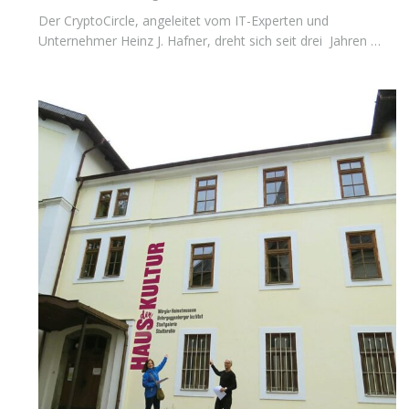
Der CryptoCircle, angeleitet vom IT-Experten und
Unternehmer Heinz J. Hafner, dreht sich seit drei Jahren …