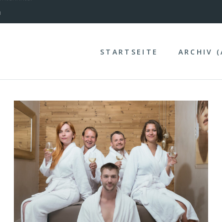
nterinntal
STARTSEITE
ARCHIV 