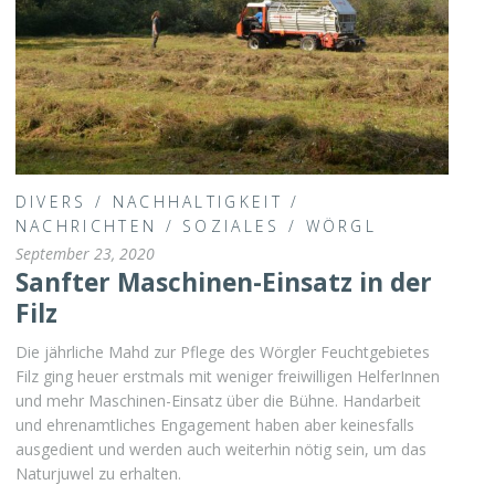
DIVERS
/
NACHHALTIGKEIT
/
NACHRICHTEN
/
SOZIALES
/
WÖRGL
September 23, 2020
Sanfter Maschinen-Einsatz in der
Filz
Die jährliche Mahd zur Pflege des Wörgler Feuchtgebietes
Filz ging heuer erstmals mit weniger freiwilligen HelferInnen
und mehr Maschinen-Einsatz über die Bühne. Handarbeit
und ehrenamtliches Engagement haben aber keinesfalls
ausgedient und werden auch weiterhin nötig sein, um das
Naturjuwel zu erhalten.