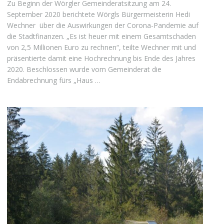
Zu Beginn der Wörgler Gemeinderatsitzung am 24.
September 2020 berichtete Wörgls Bürgermeisterin Hedi
Wechner über die Auswirkungen der Corona-Pandemie auf
die Stadtfinanzen. „Es ist heuer mit einem Gesamtschaden
von 2,5 Millionen Euro zu rechnen“, teilte Wechner mit und
präsentierte damit eine Hochrechnung bis Ende des Jahres
2020. Beschlossen wurde vom Gemeinderat die
Endabrechnung fürs „Haus …