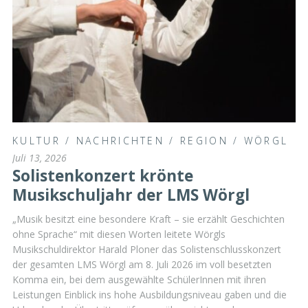
KULTUR
/
NACHRICHTEN
/
REGION
/
WÖRGL
Juli 13, 2026
Solistenkonzert krönte
Musikschuljahr der LMS Wörgl
„Musik besitzt eine besondere Kraft – sie erzählt Geschichten
ohne Sprache“ mit diesen Worten leitete Wörgls
Musikschuldirektor Harald Ploner das Solistenschlusskonzert
der gesamten LMS Wörgl am 8. Juli 2026 im voll besetzten
Komma ein, bei dem ausgewählte SchülerInnen mit ihren
Leistungen Einblick ins hohe Ausbildungsniveau gaben und die