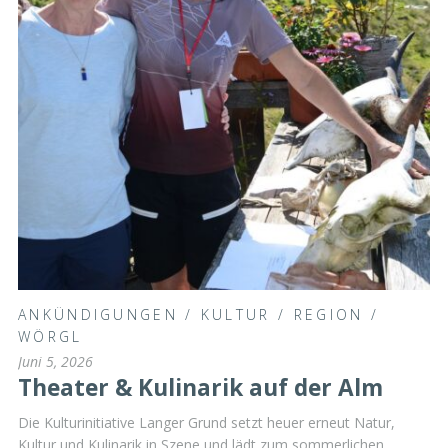
ANKÜNDIGUNGEN
/
KULTUR
/
REGION
/
WÖRGL
Juni 5, 2026
Theater & Kulinarik auf der Alm
Die Kulturinitiative Langer Grund setzt heuer erneut Natur,
Kultur und Kulinarik in Szene und lädt zum sommerlichen