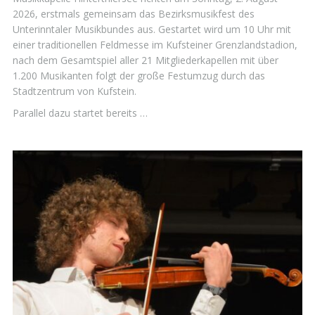
2026, erstmals gemeinsam das Bezirksmusikfest des
Unterinntaler Musikbundes aus. Gestartet wird um 10 Uhr mit
einer traditionellen Feldmesse im Kufsteiner Grenzlandstadion,
nach dem Gesamtspiel aller 21 Mitgliederkapellen mit über
1.200 Musikanten folgt der große Festumzug durch das
Stadtzentrum von Kufstein.
Parallel dazu startet bereits …