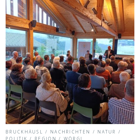
BRUCKHÄUSL
/
NACHRICHTEN
/
NATUR
/
POLITIK
/
REGION
/
WÖRGL