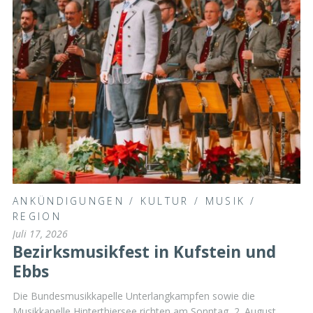
ANKÜNDIGUNGEN
/
KULTUR
/
MUSIK
/
REGION
Juli 17, 2026
Bezirksmusikfest in Kufstein und
Ebbs
Die Bundesmusikkapelle Unterlangkampfen sowie die
Musikkapelle Hinterthiersee richten am Sonntag, 2. August