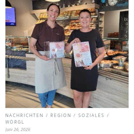
NACHRICHTEN
/
REGION
/
SOZIALES
/
WÖRGL
Juni 26, 2026