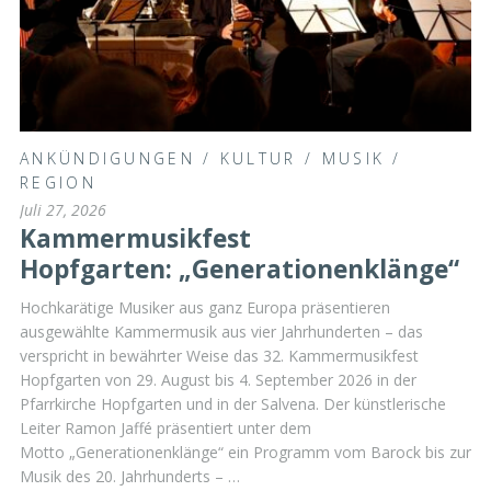
ANKÜNDIGUNGEN
/
KULTUR
/
MUSIK
/
REGION
Juli 27, 2026
Kammermusikfest
Hopfgarten: „Generationenklänge“
Hochkarätige Musiker aus ganz Europa präsentieren
ausgewählte Kammermusik aus vier Jahrhunderten – das
verspricht in bewährter Weise das 32. Kammermusikfest
Hopfgarten von 29. August bis 4. September 2026 in der
Pfarrkirche Hopfgarten und in der Salvena. Der künstlerische
Leiter Ramon Jaffé präsentiert unter dem
Motto „Generationenklänge“ ein Programm vom Barock bis zur
Musik des 20. Jahrhunderts ­– …