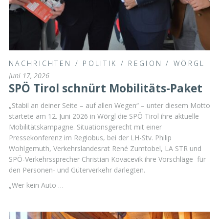
NACHRICHTEN
/
POLITIK
/
REGION
/
WÖRGL
Juni 17, 2026
SPÖ Tirol schnürt Mobilitäts-Paket
„Stabil an deiner Seite – auf allen Wegen“ – unter diesem Motto
startete am 12. Juni 2026 in Wörgl die SPÖ Tirol ihre aktuelle
Mobilitätskampagne. Situationsgerecht mit einer
Pressekonferenz im Regiobus, bei der LH-Stv. Philip
Wohlgemuth, Verkehrslandesrat René Zumtobel, LA STR und
SPÖ-Verkehrssprecher Christian Kovacevik ihre Vorschläge für
den Personen- und Güterverkehr darlegten.
„Wer kein Auto …