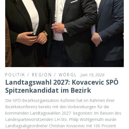
POLITIK
/
REGION
/
WÖRGL
Juni 19, 2026
Landtagswahl 2027: Kovacevic SPÖ
Spitzenkandidat im Bezirk
Die SPÖ-Bezirksorganisation Kufstein hat im Rahmen ihrer
Bezirkskonferenz bereits mit den Vorbereitungen für die
kommenden Landtagswahlen 2027 begonnen: Im Beisein des
Landesparteivorsitzenden LH-Stv. Philip Wohlgemuth wurde
Landtagsabgeordneter Christian Kovacevic mit 100 Prozent