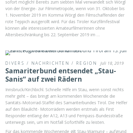
sofort möglich! Bereits zum siebten Mal verwandelt sich Wörgl
von der Energie- zur Filmmetropole, wenn von 31. Oktober bis
1. November 2019 im Komma Wörgl den Filmschaffenden der
rote Teppich ausgerollt wird. Für das Tiroler Kurzfilmfestival
können alle interessierten AmateurfilmerInnen ohne
Altersbeschränkung bis 22. September 2019 im …
DIVERS
/
NACHRICHTEN
/
REGION
Juli 18, 2019
Samariterbund entsendet „Stau-
Sanis“ auf zwei Rädern
Innsbruck/Kirchbichl. Schnelle Hilfe im Stau, wenn sonst nichts
mehr geht – das bringt am kommenden Wochenende die
Sanitäts-Motorrad-Staffel des Samariterbundes Tirol. Die Helfer
auf den Blaulicht- Motorrädern werden erstmals als First
Responder entlang der A12, A13 und Fernpass-Bundesstraße
unterwegs sein, um im Notfall Soforthilfe zu leisten.
Für das kommende Wochenende gilt Stau-Warnung – aufgrund