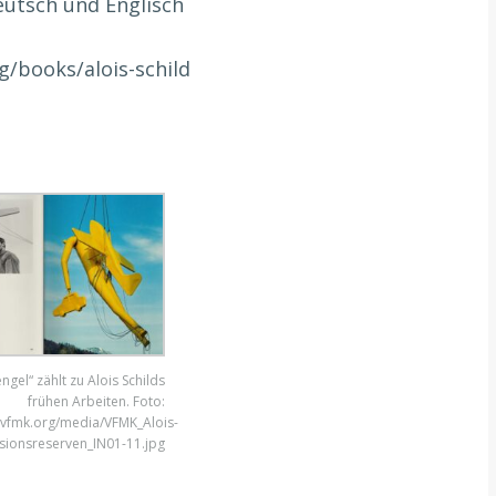
utsch und Englisch
g/books/alois-schild
ngel“ zählt zu Alois Schilds
frühen Arbeiten. Foto:
.vfmk.org/media/VFMK_Alois-
lusionsreserven_IN01-11.jpg