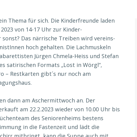
 ein Thema für sich. Die Kinderfreunde laden
2023 von 14-17 Uhr zur Kinder-
 sonst? Das närrische Treiben wird vereins-
nistInnen hoch gehalten. Die Lachmuskeln
abarettisten Jürgen Chmela-Heiss und Stefan
es satirischen Formats „Lost in Wörgl“,
o – Restkarten gibt´s nur noch am
Tagungshaus.
ehen dann am Aschermittwoch an. Der
erkauft am 22.2.2023 wieder von 10.00 Uhr bis
 Küchenteam des Seniorenheims bestens
immung in die Fastenzeit und lädt die
schirr mitbringt, kann die Suppe auch mit