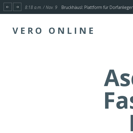
1:17 p.m. / Nov. 4
Start für Planung Hochwasserschutz U
VERO ONLINE
As
Fa