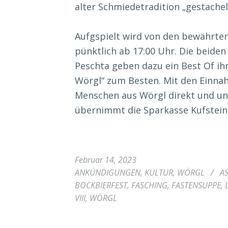
alter Schmiedetradition „gestachelt
Aufgspielt wird von den bewährten 
pünktlich ab 17:00 Uhr. Die beide
Peschta geben dazu ein Best Of ih
Wörgl“ zum Besten. Mit den Einna
Menschen aus Wörgl direkt und un
übernimmt die Sparkasse Kufstein
Februar 14, 2023
ANKÜNDIGUNGEN
,
KULTUR
,
WÖRGL
/
A
BOCKBIERFEST
,
FASCHING
,
FASTENSUPPE
,
VIII
,
WÖRGL