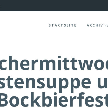
nterinntal
STARTSEITE
ARCHIV 
chermittwo
stensuppe 
Bockbierfes