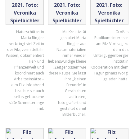
Naturschützerin
Mit Kreativität
Großes
Maria Ringler
gestaltet Maria
Publikumsinteresse
verbringt viel Zeit in
Ringler aus
am Filz-Vortrag, zu
der Filz, vermittelt ihr
Naturmaterialien
dem das
Wissen, dokumentiert
immer wieder
Unterguggenberger
Tier- und
liebenswürdige kleine
Institut in
Pflanzenwelt und
„Zeitgenossen“ wie
Kooperation mit dem
koordiniert auch
diese Raupe. Sie lässt
Tagungshaus Wörgl
Arbeitseinsätze –
ihre „kleinen
geladen hatte.
zum Filz-Infoabend
Freunde“ in
brachte sie auch
Geschichten
selbstgebackene
auftreten,
süße Schmetterlinge
fotografiert und
mit.
gestaltet damit
Bilderbücher.