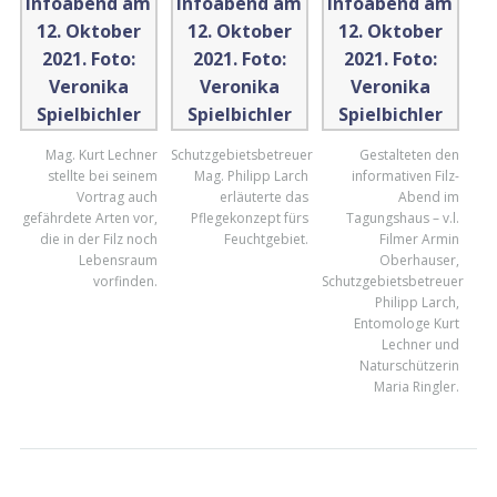
Mag. Kurt Lechner
Schutzgebietsbetreuer
Gestalteten den
stellte bei seinem
Mag. Philipp Larch
informativen Filz-
Vortrag auch
erläuterte das
Abend im
gefährdete Arten vor,
Pflegekonzept fürs
Tagungshaus – v.l.
die in der Filz noch
Feuchtgebiet.
Filmer Armin
Lebensraum
Oberhauser,
vorfinden.
Schutzgebietsbetreuer
Philipp Larch,
Entomologe Kurt
Lechner und
Naturschützerin
Maria Ringler.