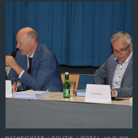
NACHRICHTEN
/
POLITIK
/
WÖRGL
Juli 29, 2026