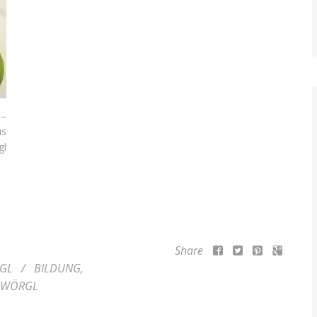
 –
us
gl
Share
GL
/
BILDUNG
,
WÖRGL