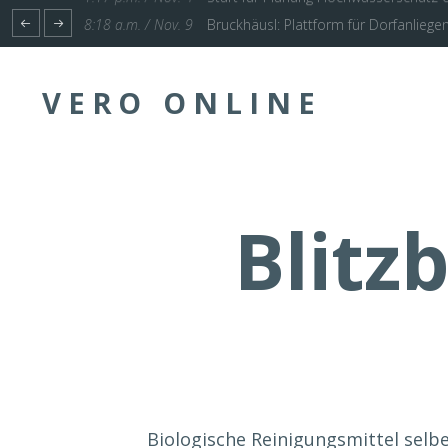
1:17 p.m. / Nov. 4
Start für Planung Hochwasserschutz U
VERO ONLINE
Blitz
Biologische Reinigungsmittel sel