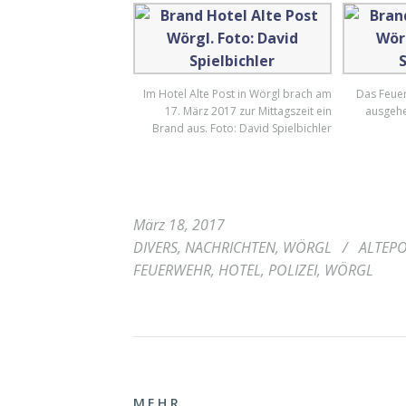
Im Hotel Alte Post in Wörgl brach am
Das Feuer
17. März 2017 zur Mittagszeit ein
ausgehe
Brand aus. Foto: David Spielbichler
März 18, 2017
DIVERS
,
NACHRICHTEN
,
WÖRGL
/
ALTEP
FEUERWEHR
,
HOTEL
,
POLIZEI
,
WÖRGL
MEHR