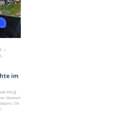
R
/
L
hte im
tadt Wörgl
. Das Museum
biläums 150
n