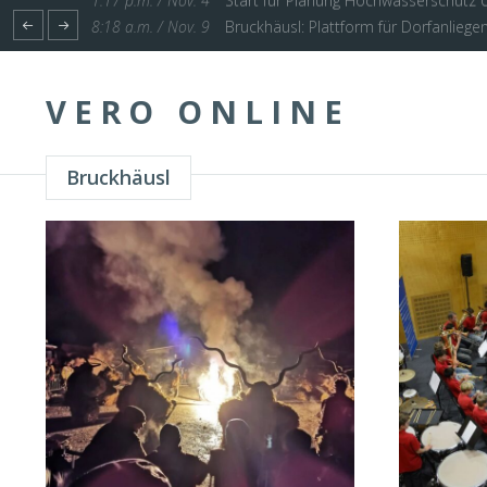
1:17 p.m. / Nov. 4
Start für Planung Hochwasserschutz U
VERO ONLINE
Bruckhäusl