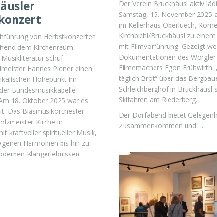
äusler
Der Verein Bruckhäusl aktiv lä
Samstag, 15. November 2025 a
konzert
im Kellerhaus Oberluech, Röme
Kirchbichl/Bruckhäusl zu eine
chführung von Herbstkonzerten
mit Filmvorführung. Gezeigt we
chend dem Kirchenraum
Dokumentationen des Wörgler
Musikliteratur schuf
Filmemachers Egon Frühwirth: 
llmeister Hannes Ploner einen
täglich Brot“ über das Bergba
ikalischen Höhepunkt im
Schleichberghof in Bruckhäusl 
 der Bundesmusikkapelle
Skifahren am Riederberg.
 Am 18. Oktober 2025 war es
it: Das Blasmusikorchester
Der Dorfabend bietet Gelegenh
Holzmeister-Kirche in
Zusammenkommen und …
t kraftvoller spiritueller Musik,
ragenen Harmonien bis hin zu
odernen Klangerlebnissen