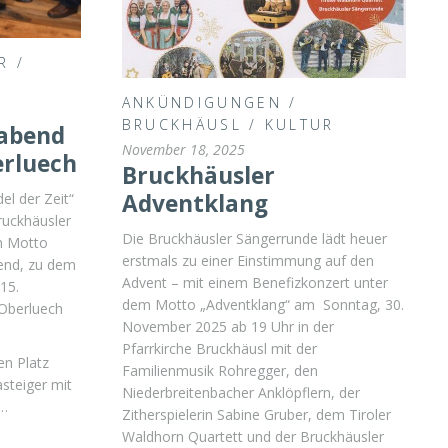
R
/
ANKÜNDIGUNGEN
/
BRUCKHÄUSL
/
KULTUR
abend
November 18, 2025
erluech
Bruckhäusler
Adventklang
el der Zeit“
ruckhäusler
Die Bruckhäusler Sängerrunde lädt heuer
n Motto
erstmals zu einer Einstimmung auf den
end, zu dem
Advent – mit einem Benefizkonzert unter
15.
dem Motto „Adventklang“ am Sonntag, 30.
Oberluech
November 2025 ab 19 Uhr in der
Pfarrkirche Bruckhäusl mit der
en Platz
Familienmusik Rohregger, den
steiger mit
Niederbreitenbacher Anklöpflern, der
 …
Zitherspielerin Sabine Gruber, dem Tiroler
Waldhorn Quartett und der Bruckhäusler