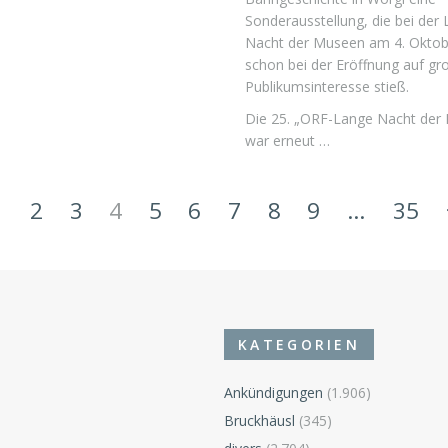
Sonderausstellung, die bei der
Nacht der Museen am 4. Oktob
schon bei der Eröffnung auf gr
Publikumsinteresse stieß.
Die 25. „ORF-Lange Nacht der
war erneut …
1
2
3
4
5
6
7
8
9
…
35
KATEGORIEN
Ankündigungen
(1.906)
Bruckhäusl
(345)