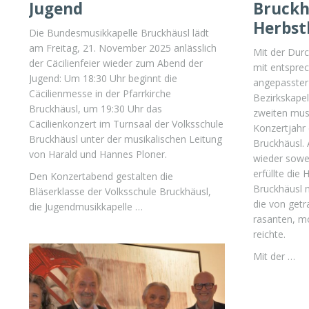
Jugend
Bruckh
Herbst
Die Bundesmusikkapelle Bruckhäusl lädt
am Freitag, 21. November 2025 anlässlich
Mit der Dur
der Cäcilienfeier wieder zum Abend der
mit entspre
Jugend: Um 18:30 Uhr beginnt die
angepasster 
Cäcilienmesse in der Pfarrkirche
Bezirkskape
Bruckhäusl, um 19:30 Uhr das
zweiten mus
Cäcilienkonzert im Turnsaal der Volksschule
Konzertjahr
Bruckhäusl unter der musikalischen Leitung
Bruckhäusl.
von Harald und Hannes Ploner.
wieder sowe
erfüllte die 
Den Konzertabend gestalten die
Bruckhäusl mi
Bläserklasse der Volksschule Bruckhäusl,
die von get
die Jugendmusikkapelle …
rasanten, m
reichte.
Mit der …