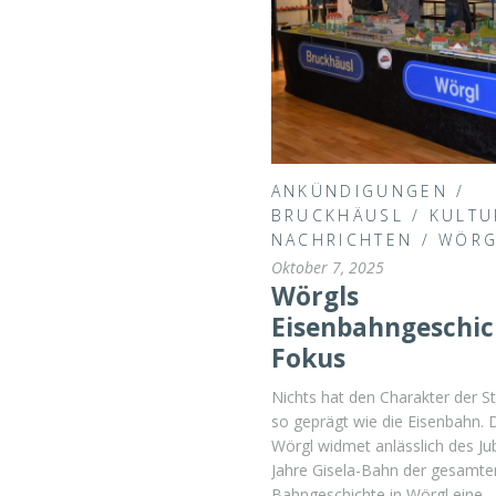
ANKÜNDIGUNGEN
/
BRUCKHÄUSL
/
KULTU
NACHRICHTEN
/
WÖRG
Oktober 7, 2025
Wörgls
Eisenbahngeschic
Fokus
Nichts hat den Charakter der S
so geprägt wie die Eisenbahn
Wörgl widmet anlässlich des Ju
Jahre Gisela-Bahn der gesamte
Bahngeschichte in Wörgl eine