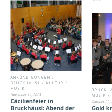
ANKÜNDIGUNGEN
/
BRUCKHÄUSL
/
KULTUR
/
MUSIK
BRUCKH
November 14, 2025
MUSIK
/
Cäcilienfeier in
Oktober 22,
Bruckhäusl: Abend der
Gold k