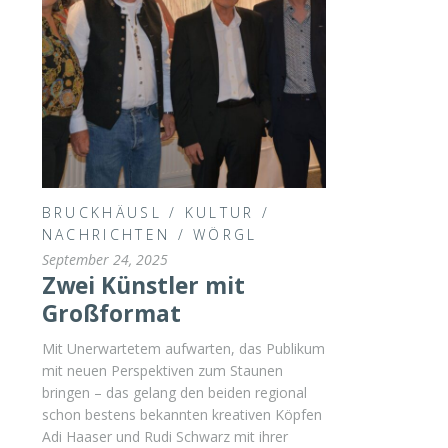
BRUCKHÄUSL
/
KULTUR
/
NACHRICHTEN
/
WÖRGL
September 24, 2025
Zwei Künstler mit
Großformat
Mit Unerwartetem aufwarten, das Publikum
mit neuen Perspektiven zum Staunen
bringen – das gelang den beiden regional
schon bestens bekannten kreativen Köpfen
Adi Haaser und Rudi Schwarz mit ihrer