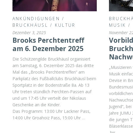
ANKÜNDIGUNGEN
/
BRUCKH
BRUCKHÄUSL
/
KULTUR
MUSIK
/
Dezember 3, 2025
November 22
Brooks Perchtentreff
Vorbild
am 6. Dezember 2025
Bruckh
Nachw
Die Schützengilde Bruckhäusl organisiert
am Samstag, 6. Dezember 2025 das dritte
„Musizieren
Mal das „Brooks Perchtentreffen“ am
Musik einfac
Parkplatz des Fußballclubs Bruckhäusl beim
Devise in Br
Sportplatz in der Bodenstraße 8a. Ab 13
Bundesmusik
Uhr treten stündlich Perchten-Passen auf
vorbildliche
und um 17:45 Uhr verteilt der Nikolaus
Nachwuchses
Geschenke an die Kinder.
Jugend“, bei
Das Programm: 13:00 Uhr Lackner Pass,
Jahre JUMU 2
14:00 Uhr Groahoiz Pass, 15:00 Uhr …
die jungen T
Bläserklasse
bis …