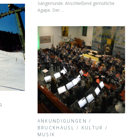
Sängerrunde. Anschließend gemütliche
Agape. Der …
R
ANKÜNDIGUNGEN
/
BRUCKHÄUSL
/
KULTUR
/
MUSIK