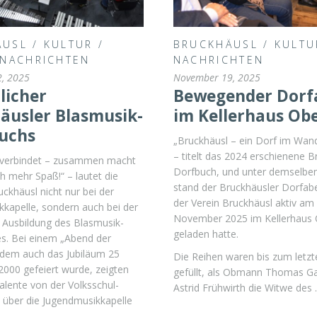
ÄUSL
/
KULTUR
/
BRUCKHÄUSL
/
KULTU
NACHRICHTEN
NACHRICHTEN
, 2025
November 19, 2025
licher
Bewegender Dorf
äusler Blasmusik-
im Kellerhaus Ob
uchs
„Bruckhäusl – ein Dorf im Wand
– titelt das 2024 erschienene B
 verbindet – zusammen macht
Dorfbuch, und unter demselbe
h mehr Spaß!“ – lautet die
stand der Bruckhäusler Dorfab
uckhäusl nicht nur bei der
der Verein Bruckhäusl aktiv am 
kapelle, sondern auch bei der
November 2025 im Kellerhaus 
n Ausbildung des Blasmusik-
geladen hatte.
. Bei einem „Abend der
 dem auch das Jubiläum 25
Die Reihen waren bis zum letzt
000 gefeiert wurde, zeigten
gefüllt, als Obmann Thomas Ga
alente von der Volksschul-
Astrid Frühwirth die Witwe des
 über die Jugendmusikkapelle