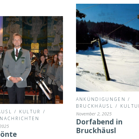
ANKÜNDIGUNGEN
/
BRUCKHÄUSL
/
KULTU
ÄUSL
/
KULTUR
/
November 2, 2025
NACHRICHTEN
Dorfabend in
 2025
Bruckhäusl
rönte