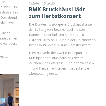
dt am
Oktober 10, 2025
b 19:00 Uhr
BMK Bruckhäusl lädt
rstraße 1 in
zum Herbstkonzert
m Dorfabend
rden zwei
Die Bundesmusikkapelle Bruckhäusl unter
der Leitung von Bezirkskapellmeister
„Unser
Hannes Ploner lädt am Samstag, 18.
uernleben am
Oktober 2025 ab 19 Uhr in der Holzmeister-
sowie übers
Kirche in Bruckhäusl zum Herbstkonzert.
Diesmal steht der zweite Höhepunkt im
eit zum
Musikjahr der Bruckhäusler ganz im
Zeichen eines Werkes: „… et in terra pax“ –
… und Frieden auf Erden – bedeutet die
Übersetzung der …