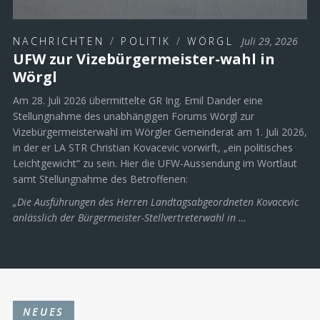
NACHRICHTEN
/
POLITIK
/
WÖRGL
Juli 29, 2026
UFW zur Vizebürgermeister-wahl in
Wörgl
Am 28. Juli 2026 übermittelte GR Ing. Emil Dander eine
Stellungnahme des unabhängigen Forums Wörgl zur
Vizebürgermeisterwahl im Wörgler Gemeinderat am 1. Juli 2026,
in der er LA STR Christian Kovacevic vorwirft, „ein politisches
Leichtgewicht“ zu sein. Hier die UFW-Aussendung im Wortlaut
samt Stellungnahme des Betroffenen:
„Die Ausführungen des Herren Landtagsabgeordneten Kovacevic
anlässlich der Bürgermeister-Stellvertreterwahl in …
NEUES