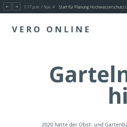
1:17 p.m. / Nov. 4
Start für Planung Hochwasserschutz U
VERO ONLINE
Gartel
h
2020 hätte der Obst- und Gartenba