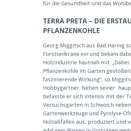
für die Gesundheit und das Wohlbe
TERRA PRETA – DIE ERST
PFLANZENKOHLE
Georg Miggitsch aus Bad Häring sc
Forstseilkräne ein und bekam dab
Holzindustrie hautnah mit. „Dabei 
Pflanzenkohle im Garten gestoßen.
faszinierende Wirkung“, so Miggits
Hobbygärtner. Neben seiner haupt
befasste er sich intensiv mit der 
Versuchsgarten in Schwoich neben 
Gartenwerkzeuge und Pyrolyse-Öfe
Holzabfällen aus, produziert und v
gibt sein Wissen in Vorträgen weit