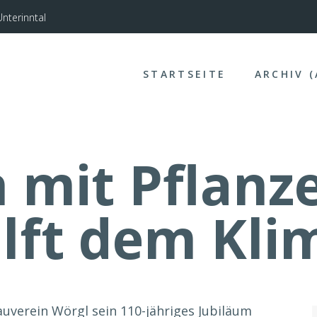
nterinntal
STARTSEITE
ARCHIV 
n mit Pflanz
ilft dem Kli
uverein Wörgl sein 110-jähriges Jubiläum