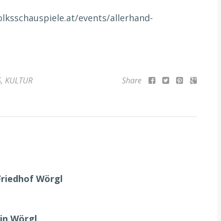
lksschauspiele.at/events/allerhand-
S
,
KULTUR
Share
Friedhof Wörgl
in Wörgl