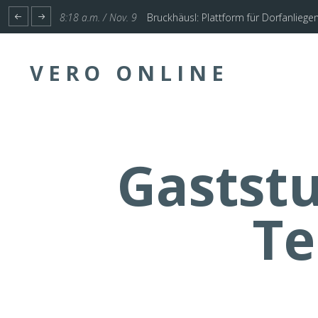
1:17 p.m. / Nov. 4
Start für Planung Hochwasserschutz U
VERO ONLINE
Gastst
Te