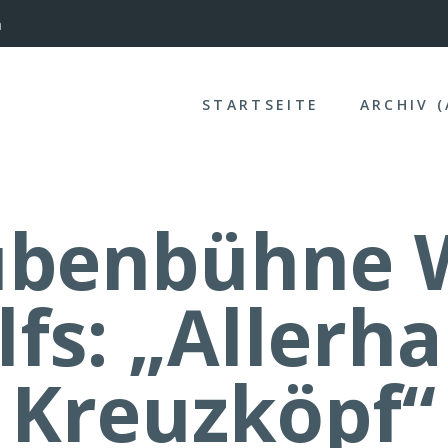
nterinntal
STARTSEITE
ARCHIV 
ubenbühne W
lfs: „Allerh
Kreuzköpf“