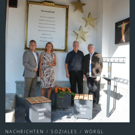
NACHRICHTEN
/
SOZIALES
/
WÖRGL