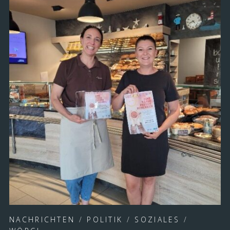
NACHRICHTEN
/
POLITIK
/
SOZIALES
/