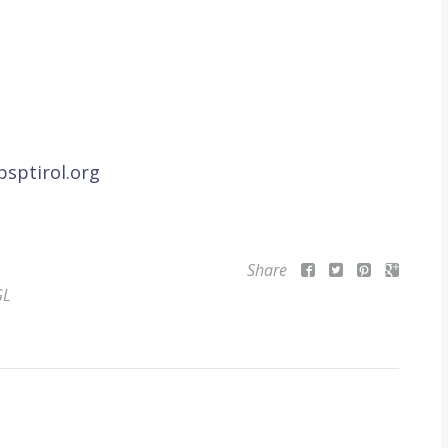
sptirol.org
Share
GL