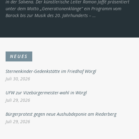
in der Salvena. Der künstlerische Leiter Ramon Jaffé präsentiert
unter dem Motto „Generationenklänge“ ein Programm vom
Barock bis zur Musik des 20. Jahrhunderts ­– …
NEUES
Sternenkinder-Gedenkstätte im Friedhof Wörgl
Juli 30, 2026
UFW zur Vizebürgermeister-wahl in Wörgl
Juli 29, 2026
Bürgerprotest gegen neue Aushubdeponie am Riederberg
Juli 29, 2026