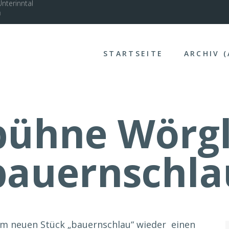
nterinntal
STARTSEITE
ARCHIV 
bühne Wörgl 
bauernschla
em neuen Stück „bauernschlau“ wieder einen