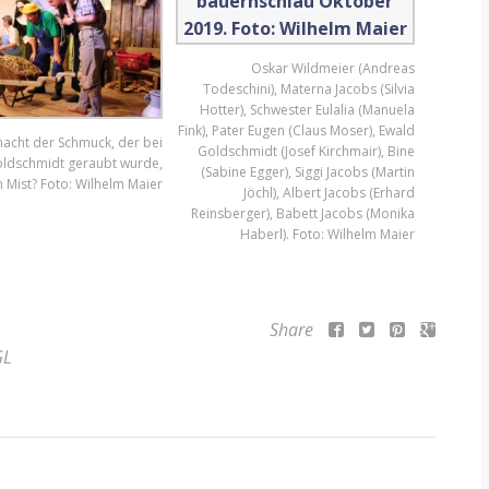
Oskar Wildmeier (Andreas
Todeschini), Materna Jacobs (Silvia
Hotter), Schwester Eulalia (Manuela
Fink), Pater Eugen (Claus Moser), Ewald
acht der Schmuck, der bei
Goldschmidt (Josef Kirchmair), Bine
oldschmidt geraubt wurde,
(Sabine Egger), Siggi Jacobs (Martin
m Mist? Foto: Wilhelm Maier
Jöchl), Albert Jacobs (Erhard
Reinsberger), Babett Jacobs (Monika
Haberl). Foto: Wilhelm Maier
Share
GL