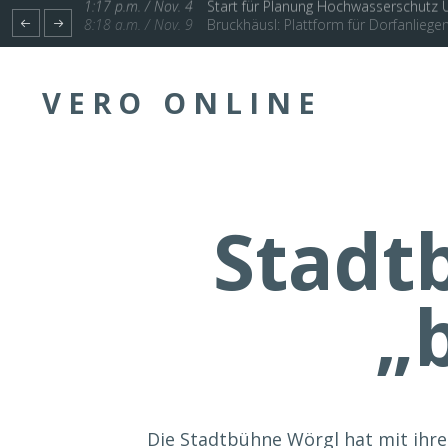
1:17 p.m. / Nov. 4
Start für Planung Hochwasserschutz U
VERO ONLINE
Stadt
„
Die Stadtbühne Wörgl hat mit ihr