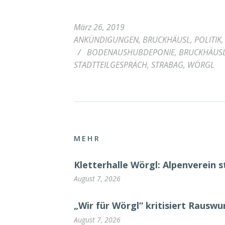
März 26, 2019
ANKÜNDIGUNGEN
,
BRUCKHÄUSL
,
POLITIK
/
BODENAUSHUBDEPONIE
,
BRUCKHÄUS
STADTTEILGESPRÄCH
,
STRABAG
,
WÖRGL
MEHR
Kletterhalle Wörgl: Alpenverein s
August 7, 2026
„Wir für Wörgl“ kritisiert Rausw
August 7, 2026