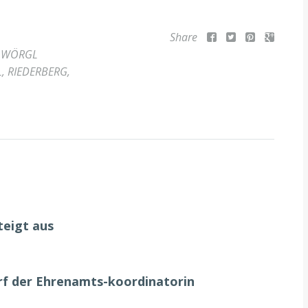
Share
,
WÖRGL
L
,
RIEDERBERG
,
teigt aus
urf der Ehrenamts-koordinatorin