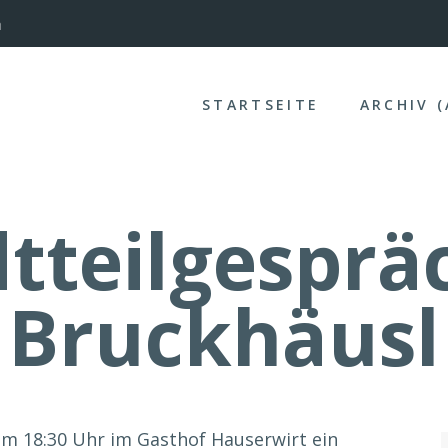
nterinntal
STARTSEITE
ARCHIV 
tteilgesprä
Bruckhäusl
 um 18:30 Uhr im Gasthof Hauserwirt ein