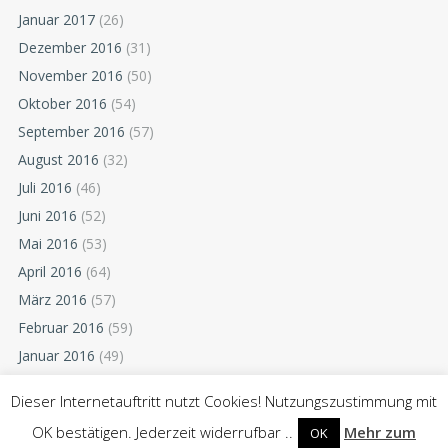
Januar 2017
(26)
Dezember 2016
(31)
November 2016
(50)
Oktober 2016
(54)
September 2016
(57)
August 2016
(32)
Juli 2016
(46)
Juni 2016
(52)
Mai 2016
(53)
April 2016
(64)
März 2016
(57)
Februar 2016
(59)
Januar 2016
(49)
Dezember 2015
(52)
Dieser Internetauftritt nutzt Cookies! Nutzungszustimmung mit
November 2015
(55)
OK bestätigen. Jederzeit widerrufbar ..
Mehr zum
OK
Oktober 2015
(54)