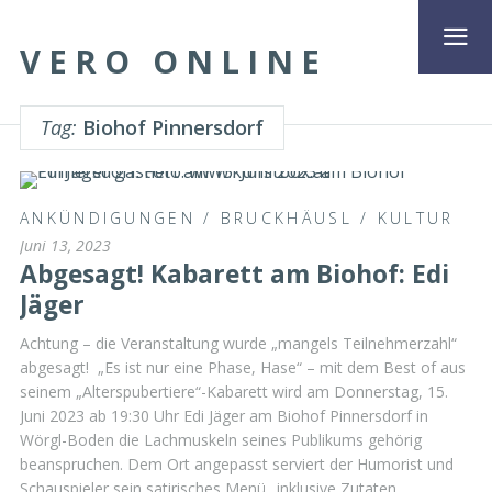
VERO ONLINE
Tag:
Biohof Pinnersdorf
ANKÜNDIGUNGEN
/
BRUCKHÄUSL
/
KULTUR
Juni 13, 2023
Abgesagt! Kabarett am Biohof: Edi
Jäger
Achtung – die Veranstaltung wurde „mangels Teilnehmerzahl“
abgesagt! „Es ist nur eine Phase, Hase“ – mit dem Best of aus
seinem „Alterspubertiere“-Kabarett wird am Donnerstag, 15.
Juni 2023 ab 19:30 Uhr Edi Jäger am Biohof Pinnersdorf in
Wörgl-Boden die Lachmuskeln seines Publikums gehörig
beanspruchen. Dem Ort angepasst serviert der Humorist und
Schauspieler sein satirisches Menü „inklusive Zutaten …