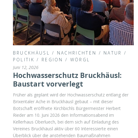
BRUCKHÄUSL
/
NACHRICHTEN
/
NATUR
/
POLITIK
/
REGION
/
WÖRGL
Juni 12, 2026
Hochwasserschutz Bruckhäusl:
Baustart vorverlegt
Früher als geplant wird der Hochwasserschutz entlang der
Brixentaler Ache in Bruckhäusl gebaut – mit dieser
Botschaft eröffnete Kirchbichls Bürgermeister Herbert
Rieder am 10. Juni 2026 den Informationsabend im
Kellerhaus Oberluech, bei dem sich auf Einladung des
Vereines Bruckhäusl aktiv über 60 Interessierte einen
Überblick über die anstehenden Baumaßnahmen