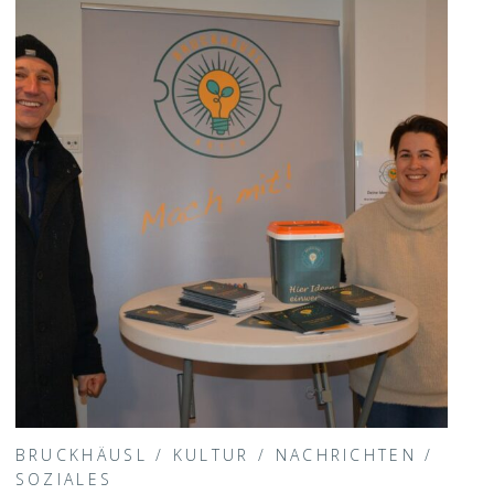
BRUCKHÄUSL
/
KULTUR
/
NACHRICHTEN
/
SOZIALES