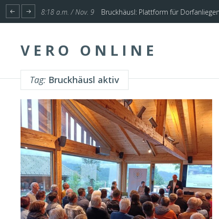
1:17 p.m. / Nov. 4
Start für Planung Hochwasserschutz U
VERO ONLINE
Tag:
Bruckhäusl aktiv