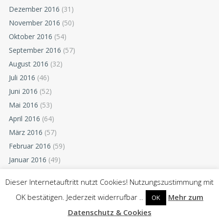
Dezember 2016
(31)
November 2016
(50)
Oktober 2016
(54)
September 2016
(57)
August 2016
(32)
Juli 2016
(46)
Juni 2016
(52)
Mai 2016
(53)
April 2016
(64)
März 2016
(57)
Februar 2016
(59)
Januar 2016
(49)
Dezember 2015
(52)
Dieser Internetauftritt nutzt Cookies! Nutzungszustimmung mit
November 2015
(55)
OK bestätigen. Jederzeit widerrufbar ..
Mehr zum
OK
Oktober 2015
(54)
Datenschutz & Cookies