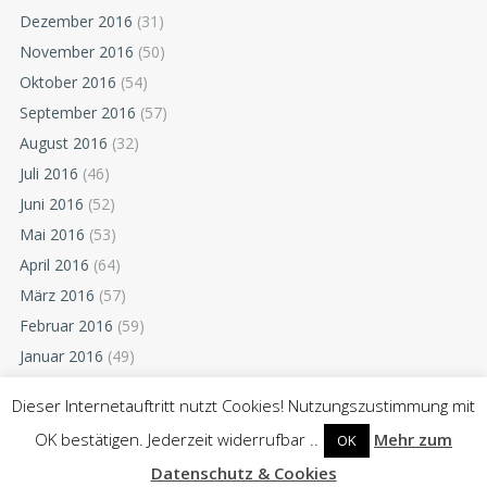
Dezember 2016
(31)
November 2016
(50)
Oktober 2016
(54)
September 2016
(57)
August 2016
(32)
Juli 2016
(46)
Juni 2016
(52)
Mai 2016
(53)
April 2016
(64)
März 2016
(57)
Februar 2016
(59)
Januar 2016
(49)
Dezember 2015
(52)
Dieser Internetauftritt nutzt Cookies! Nutzungszustimmung mit
November 2015
(55)
OK bestätigen. Jederzeit widerrufbar ..
Mehr zum
OK
Oktober 2015
(54)
Datenschutz & Cookies