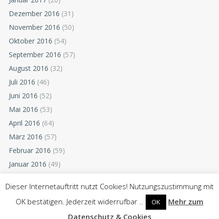
Dezember 2016
(31)
November 2016
(50)
Oktober 2016
(54)
September 2016
(57)
August 2016
(32)
Juli 2016
(46)
Juni 2016
(52)
Mai 2016
(53)
April 2016
(64)
März 2016
(57)
Februar 2016
(59)
Januar 2016
(49)
Dezember 2015
(52)
Dieser Internetauftritt nutzt Cookies! Nutzungszustimmung mit
November 2015
(55)
OK bestätigen. Jederzeit widerrufbar ..
Mehr zum
OK
Oktober 2015
(54)
Datenschutz & Cookies