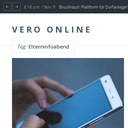
1:17 p.m. / Nov. 4
Start für Planung Hochwasserschutz U
8:18 a.m. / Nov. 9
Bruckhäusl: Plattform für Dorfanliege
VERO ONLINE
Tag:
Elterninfoabend