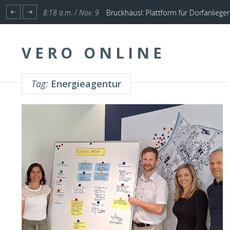
1:17 p.m. / Nov. 4
Start für Planung Hochwasserschutz U
VERO ONLINE
Tag:
Energieagentur