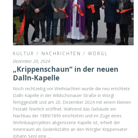
KULTUR
/
NACHRICHTEN
/
WÖRGL
Dezember 20, 2024
„Krippenschaun“ in der neuen
Dalln-Kapelle
Noch rechtzeitig vor Weihnachten wurde die neu errichtete
Dalln-Kapelle in der Wildschönauer Straße in Wörgl
fertiggestellt und am 20. Dezember 2024 mit einem kleinen
Festakt feierlich eröffnet. Während das Gebäude ein
Nachbau der 1889/1890 errichteten und im Zuge eines
Wohnbauprojektes abgerissene Kapelle ist, erhielt der
Innenraum als Gedenkstätte an den Wörgler Krippenvater
Johann Seisl eine …