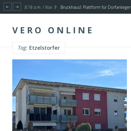
1:17 p.m. / Nov. 4
Start für Planung Hochwasserschutz U
8:18 a.m. / Nov. 9
Bruckhäusl: Plattform für Dorfanliege
VERO ONLINE
Tag:
Etzelstorfer