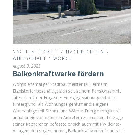
NACHHALTIGKEIT
/
NACHRICHTEN
/
WIRTSCHAFT
/
WÖRGL
August 3, 2023
Balkonkraftwerke fördern
Wörgls ehemaliger Stadtbaumeister DI Hermann
Etzelstorfer beschäftigt sich seit seinem Pensionsantritt
intensiv mit der Frage der Energiegewinnung mit dem
Hintergrund, als Wohnungseigentümer die eigene
Wohnanlage mit Strom- und Wärme-Energie möglichst
unabhängig von externen Anbietern zu machen. Im Zuge
seiner Recherchen befasste er sich auch mit PV-Kleinst-
Anlagen, den sogenannten „Balkonkraftwerken“ und stellt