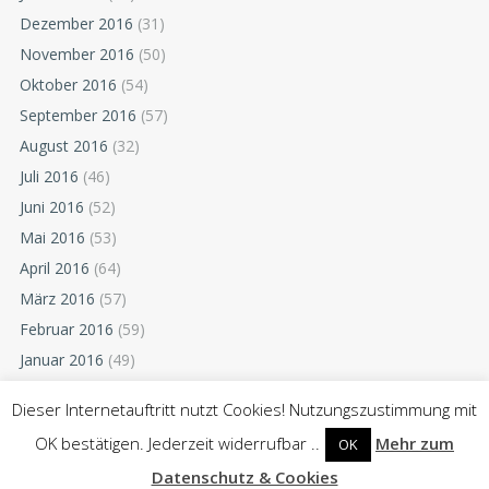
Dezember 2016
(31)
November 2016
(50)
Oktober 2016
(54)
September 2016
(57)
August 2016
(32)
Juli 2016
(46)
Juni 2016
(52)
Mai 2016
(53)
April 2016
(64)
März 2016
(57)
Februar 2016
(59)
Januar 2016
(49)
Dezember 2015
(52)
Dieser Internetauftritt nutzt Cookies! Nutzungszustimmung mit
November 2015
(55)
OK bestätigen. Jederzeit widerrufbar ..
Mehr zum
OK
Oktober 2015
(54)
Datenschutz & Cookies