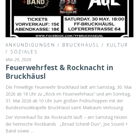
ANKÜNDIGUNGEN
/
BRUCKHÄUSL
/
KULTUR
/
SOZIALES
Mai 26, 2026
Feuerwehrfest & Rocknacht in
Bruckhäusl
Die Freiwillige Feuerwehr Bruckhäusl lädt am Samstag, 30. Mai
2026 ab 18 Uhr zu „Rock im Feuerwehrhaus“ und am Sonntag,
31. Mai 2026 ab 10 Uhr zum großen Frühschoppen mit der
Bundesmusikkapelle Bruckhäusl samt Maibaum-Verlosung.
Der Vorverkauf für die Rocknacht läuft – am Samstag heizen
die heimische Rockbands „Broad Scheidl Duo“, Joe Sound +
Bänd sowie …