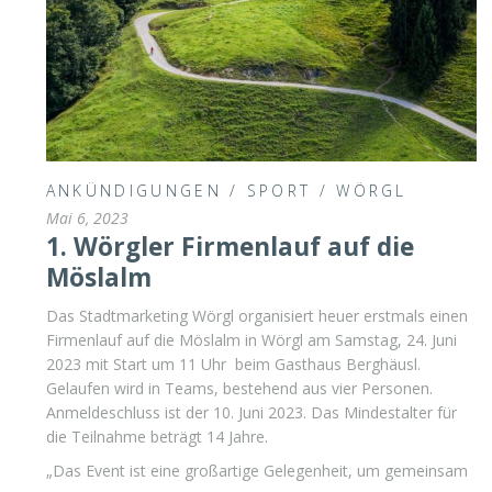
ANKÜNDIGUNGEN
/
SPORT
/
WÖRGL
Mai 6, 2023
1. Wörgler Firmenlauf auf die
Möslalm
Das Stadtmarketing Wörgl organisiert heuer erstmals einen
Firmenlauf auf die Möslalm in Wörgl am Samstag, 24. Juni
2023 mit Start um 11 Uhr beim Gasthaus Berghäusl.
Gelaufen wird in Teams, bestehend aus vier Personen.
Anmeldeschluss ist der 10. Juni 2023. Das Mindestalter für
die Teilnahme beträgt 14 Jahre.
„Das Event ist eine großartige Gelegenheit, um gemeinsam