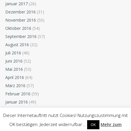
Januar 2017
(26)
Dezember 2016
(31)
November 2016
(50)
Oktober 2016
(54)
September 2016
(57)
August 2016
(32)
Juli 2016
(46)
Juni 2016
(52)
Mai 2016
(53)
April 2016
(64)
März 2016
(57)
Februar 2016
(59)
Januar 2016
(49)
Dezember 2015
(52)
Dieser Internetauftritt nutzt Cookies! Nutzungszustimmung mit
November 2015
(55)
OK bestätigen. Jederzeit widerrufbar ..
Mehr zum
OK
Oktober 2015
(54)