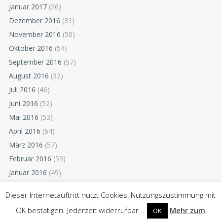
Januar 2017
(26)
Dezember 2016
(31)
November 2016
(50)
Oktober 2016
(54)
September 2016
(57)
August 2016
(32)
Juli 2016
(46)
Juni 2016
(52)
Mai 2016
(53)
April 2016
(64)
März 2016
(57)
Februar 2016
(59)
Januar 2016
(49)
Dezember 2015
(52)
Dieser Internetauftritt nutzt Cookies! Nutzungszustimmung mit
November 2015
(55)
OK bestätigen. Jederzeit widerrufbar ..
Mehr zum
OK
Oktober 2015
(54)