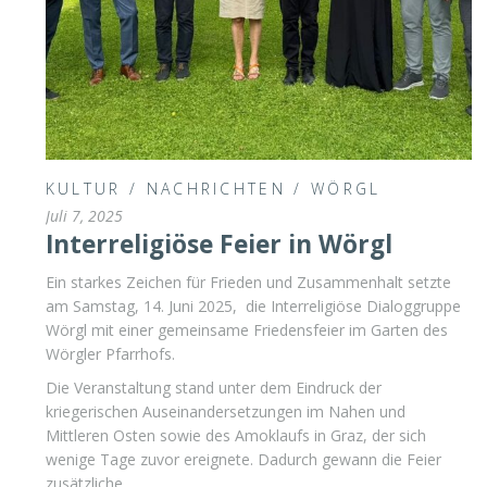
KULTUR
/
NACHRICHTEN
/
WÖRGL
Juli 7, 2025
Interreligiöse Feier in Wörgl
Ein starkes Zeichen für Frieden und Zusammenhalt setzte
am Samstag, 14. Juni 2025, die Interreligiöse Dialoggruppe
Wörgl mit einer gemeinsame Friedensfeier im Garten des
Wörgler Pfarrhofs.
Die Veranstaltung stand unter dem Eindruck der
kriegerischen Auseinandersetzungen im Nahen und
Mittleren Osten sowie des Amoklaufs in Graz, der sich
wenige Tage zuvor ereignete. Dadurch gewann die Feier
zusätzliche …