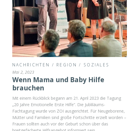
NACHRICHTEN
/
REGION
/
SOZIALES
Mai 2, 2023
Wenn Mama und Baby Hilfe
brauchen
Mit einem Rückblick begann am 21. April 2023 die Tagung
„20 Jahre Emotionelle Erste Hilfe“. Die Jubliläums-
Fachtagung wurde von ZOI ausgerichtet. Für Neugeborene,
Mütter und Familien sind große Fortschritte erzielt worden –
Frauen sollten auch vor der Geburt schon über das
breitgefächerte Hilfsangebot informiert sein.