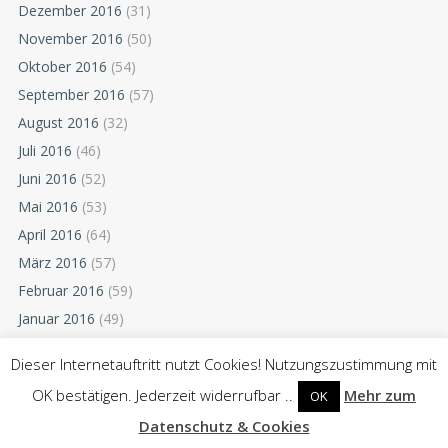
Dezember 2016
(31)
November 2016
(50)
Oktober 2016
(54)
September 2016
(57)
August 2016
(32)
Juli 2016
(46)
Juni 2016
(52)
Mai 2016
(53)
April 2016
(64)
März 2016
(57)
Februar 2016
(59)
Januar 2016
(49)
Dezember 2015
(52)
Dieser Internetauftritt nutzt Cookies! Nutzungszustimmung mit
November 2015
(55)
OK bestätigen. Jederzeit widerrufbar ..
Mehr zum
OK
Oktober 2015
(54)
Datenschutz & Cookies