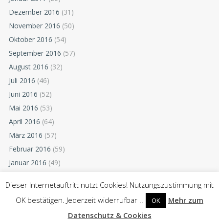
Dezember 2016
(31)
November 2016
(50)
Oktober 2016
(54)
September 2016
(57)
August 2016
(32)
Juli 2016
(46)
Juni 2016
(52)
Mai 2016
(53)
April 2016
(64)
März 2016
(57)
Februar 2016
(59)
Januar 2016
(49)
Dezember 2015
(52)
Dieser Internetauftritt nutzt Cookies! Nutzungszustimmung mit
November 2015
(55)
OK bestätigen. Jederzeit widerrufbar ..
Mehr zum
OK
Oktober 2015
(54)
Datenschutz & Cookies