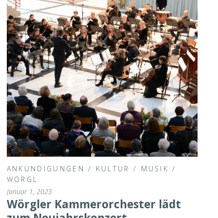
ANKÜNDIGUNGEN
/
KULTUR
/
MUSIK
/
WÖRGL
Januar 1, 2023
Wörgler Kammerorchester lädt
zum Neujahrskonzert