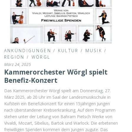
ANKÜNDIGUNGEN
/
KULTUR
/
MUSIK
/
REGION
/
WÖRGL
März 24, 2025
Kammerorchester Wörgl spielt
Benefiz-Konzert
Das Kammerorchester Wörgl spielt am Donnerstag, 27.
März 2025, ab 20 Uhr im Saal der Landesmusikschule in
Kufstein ein Benefizkonzert für einen 15jährigen Jungen
nach überstandener Krebserkrankung. Auf dem Programm
stehen unter der Leitung von Bahram Pietsch Werke von
Vivaldi, Mozart, Sibelius, Bartok und Warlock. Die erbetenen
freiwilligen Spenden kommen dem Jungen zugute. Das