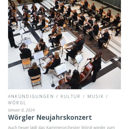
ANKÜNDIGUNGEN
/
KULTUR
/
MUSIK
/
WÖRGL
Januar 8, 2024
Wörgler Neujahrskonzert
Auch heuer lädt das Kammerorchester Wörgl wieder zum