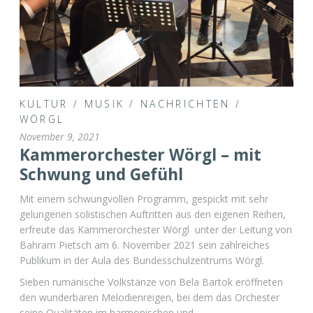
KULTUR
/
MUSIK
/
NACHRICHTEN
/
WÖRGL
November 9, 2021
Kammerorchester Wörgl – mit
Schwung und Gefühl
Mit einem schwungvollen Programm, gespickt mit sehr
gelungenen solistischen Auftritten aus den eigenen Reihen,
erfreute das Kammerorchester Wörgl unter der Leitung von
Bahram Pietsch am 6. November 2021 sein zahlreiches
Publikum in der Aula des Bundesschulzentrums Wörgl.
Sieben rumänische Volkstänze von Bela Bartok eröffneten
den wunderbaren Melodienreigen, bei dem das Orchester
seine Qualitäten im harmonischen und …