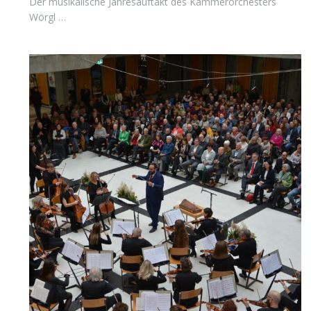
Der musikalische Jahresauftakt des Kammerorchesters
Wörgl …