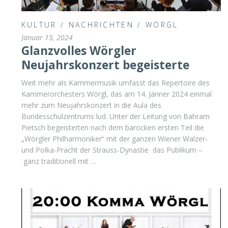
KULTUR
/
NACHRICHTEN
/
WÖRGL
Januar 15, 2024
Glanzvolles Wörgler
Neujahrskonzert begeisterte
Weit mehr als Kammermusik umfasst das Repertoire des
Kammerorchesters Wörgl, das am 14. Jänner 2024 einmal
mehr zum Neujahrskonzert in die Aula des
Bundesschulzentrums lud. Unter der Leitung von Bahram
Pietsch begeisterten nach dem barocken ersten Teil die
„Wörgler Philharmoniker“ mit der ganzen Wiener Walzer-
und Polka-Pracht der Strauss-Dynastie das Publikum –
ganz traditionell mit …