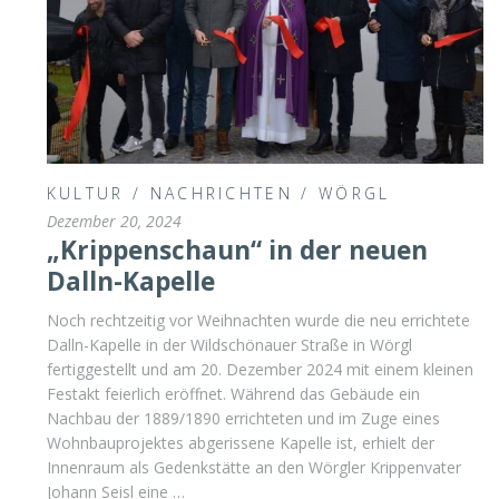
KULTUR
/
NACHRICHTEN
/
WÖRGL
Dezember 20, 2024
„Krippenschaun“ in der neuen
Dalln-Kapelle
Noch rechtzeitig vor Weihnachten wurde die neu errichtete
Dalln-Kapelle in der Wildschönauer Straße in Wörgl
fertiggestellt und am 20. Dezember 2024 mit einem kleinen
Festakt feierlich eröffnet. Während das Gebäude ein
Nachbau der 1889/1890 errichteten und im Zuge eines
Wohnbauprojektes abgerissene Kapelle ist, erhielt der
Innenraum als Gedenkstätte an den Wörgler Krippenvater
Johann Seisl eine …