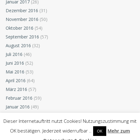
Januar 2017
(26)
Dezember 2016
(31)
November 2016
(50)
Oktober 2016
(54)
September 2016
(57)
August 2016
(32)
Juli 2016
(46)
Juni 2016
(52)
Mai 2016
(53)
April 2016
(64)
März 2016
(57)
Februar 2016
(59)
Januar 2016
(49)
Dezember 2015
(52)
Dieser Internetauftritt nutzt Cookies! Nutzungszustimmung mit
November 2015
(55)
OK bestätigen. Jederzeit widerrufbar ..
Mehr zum
OK
Oktober 2015
(54)