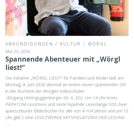
ANKÜNDIGUNGEN
/
KULTUR
/
WÖRGL
Mai 25, 2026
Spannende Abenteuer mit „Wörgl
liest!“
Die Initiative „WÖRGL LIEST!“ für Familien und Kinder lädt am
Montag, 8. Juni 2026 diesmal an einem neuen spannenden Ort
in der Bücherei der Wörgler Volksschulen
(Eingang Unterguggenberger-Str. 6, EG). Um 14 Uhr lesen
PAPATOM Lessmore und seine lispelnde Leseslange SISS zwei
quietschbunte Bilderbücher für alle von 4-104 Jahren und um 15
Uhr gibt´s eine LESE.ZWERGE MITSPIEL&FORSCHER-LESUNG
…