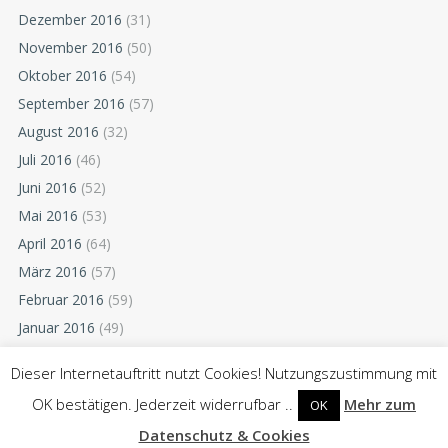
Dezember 2016
(31)
November 2016
(50)
Oktober 2016
(54)
September 2016
(57)
August 2016
(32)
Juli 2016
(46)
Juni 2016
(52)
Mai 2016
(53)
April 2016
(64)
März 2016
(57)
Februar 2016
(59)
Januar 2016
(49)
Dezember 2015
(52)
Dieser Internetauftritt nutzt Cookies! Nutzungszustimmung mit
November 2015
(55)
OK bestätigen. Jederzeit widerrufbar ..
Mehr zum
OK
Oktober 2015
(54)
Datenschutz & Cookies