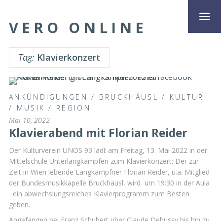
VERO ONLINE
Tag:
Klavierkonzert
ANKÜNDIGUNGEN
/
BRUCKHÄUSL
/
KULTUR
/
MUSIK
/
REGION
Mai 10, 2022
Klavierabend mit Florian Reider
Der Kulturverein UNOS 93 lädt am Freitag, 13. Mai 2022 in der
Mittelschule Unterlangkampfen zum Klavierkonzert: Der zur
Zeit in Wien lebende Langkampfner Florian Reider, u.a. Mitglied
der Bundesmusikkapelle Bruckhäusl, wird um 19:30 in der Aula
ein abwechslungsreiches Klavierprogramm zum Besten
geben.
Angefangen bei Franz Schubert über Claude Debussy bis hin zu