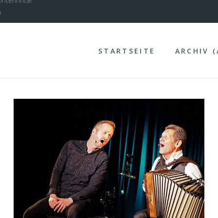
nterinntal
STARTSEITE
ARCHIV 