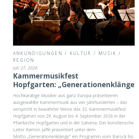
ANKÜNDIGUNGEN
/
KULTUR
/
MUSIK
/
REGION
Juli 27, 2026
Kammermusikfest
Hopfgarten: „Generationenklänge“
Hochkarätige Musiker aus ganz Europa präsentieren
ausgewählte Kammermusik aus vier Jahrhunderten – das
verspricht in bewährter Weise das 32. Kammermusikfest
Hopfgarten von 29. August bis 4. September 2026 in der
Pfarrkirche Hopfgarten und in der Salvena. Der künstlerische
Leiter Ramon Jaffé präsentiert unter dem
Motto „Generationenklänge“ ein Programm vom Barock bis