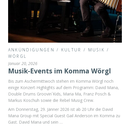
ANKÜNDIGUNGEN
/
KULTUR
/
MUSIK
/
WÖRGL
Januar 20, 2026
Musik-Events im Komma Wörgl
Bis zum Aschermittwoch stehen im Komma Wörgl noch
einige Konzert-Highlights auf dem Programm: David Mana,
Double Drums Groovin´Kids, Maria Ma, Franz Posch &
Markus Koschuh sowie die Rebel Musig Crew.
Am Donnerstag, 29. Jänner 2026 ist ab 20 Uhr die David
Mana Group mit Special Guest Gail Anderson im Komma zu
Gast. David Mana und sein …