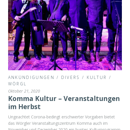
ANKÜNDIGUNGEN
/
DIVERS
/
KULTUR
/
WÖRGL
Oktober 21, 2020
Komma Kultur – Veranstaltungen
im Herbst
Ungeachtet Corona-bedingt erschwerter Vorgaben bietet
das Wörgler Veranstaltungszentrum Komma auch im
November und Dezember 2020 ein buntes Kulturprogramm