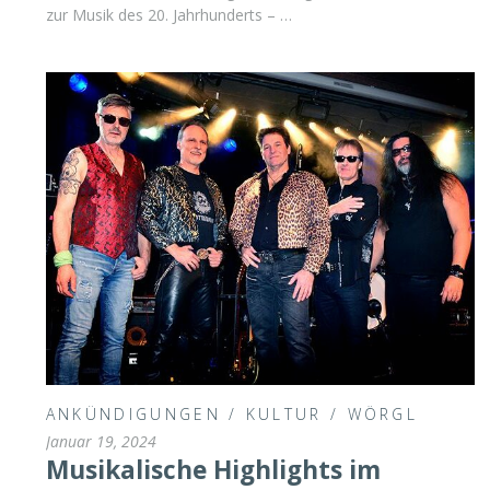
zur Musik des 20. Jahrhunderts ­– …
ANKÜNDIGUNGEN
/
KULTUR
/
WÖRGL
Januar 19, 2024
Musikalische Highlights im