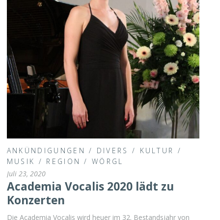
ANKÜNDIGUNGEN
/
DIVERS
/
KULTUR
/
MUSIK
/
REGION
/
WÖRGL
Juli 23, 2020
Academia Vocalis 2020 lädt zu
Konzerten
Die Academia Vocalis wird heuer im 32. Bestandsjahr von