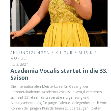
ANKÜNDIGUNGEN
/
KULTUR
/
MUSIK
/
WÖRGL
Juli 9, 2021
Academia Vocalis startet in die 33.
Saison
Die internationalen Meisterkurse für Gesang der
Sommerakademie Academia Vocalis in Wörgl verstehen
sich seit 33 Jahren als universitäre Ergänzung und
Bildungseinrichtung für junge Talente. Gelegenheit, sich vom
Können der jungen KünstlerInnen zu überzeugen, bieten