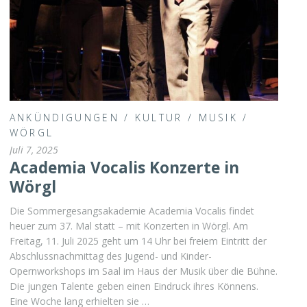
ANKÜNDIGUNGEN
/
KULTUR
/
MUSIK
/
WÖRGL
Juli 7, 2025
Academia Vocalis Konzerte in
Wörgl
Die Sommergesangsakademie Academia Vocalis findet
heuer zum 37. Mal statt – mit Konzerten in Wörgl. Am
Freitag, 11. Juli 2025 geht um 14 Uhr bei freiem Eintritt der
Abschlussnachmittag des Jugend- und Kinder-
Opernworkshops im Saal im Haus der Musik über die Bühne.
Die jungen Talente geben einen Eindruck ihres Könnens.
Eine Woche lang erhielten sie …