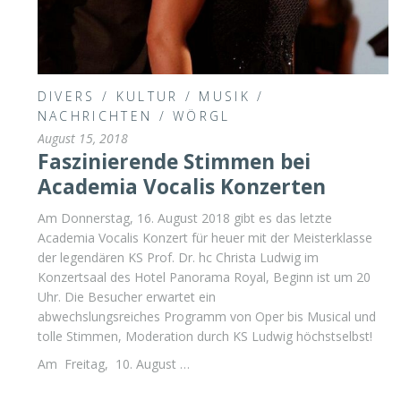
DIVERS
/
KULTUR
/
MUSIK
/
NACHRICHTEN
/
WÖRGL
August 15, 2018
Faszinierende Stimmen bei
Academia Vocalis Konzerten
Am Donnerstag, 16. August 2018 gibt es das letzte
Academia Vocalis Konzert für heuer mit der Meisterklasse
der legendären KS Prof. Dr. hc Christa Ludwig im
Konzertsaal des Hotel Panorama Royal, Beginn ist um 20
Uhr. Die Besucher erwartet ein
abwechslungsreiches Programm von Oper bis Musical und
tolle Stimmen, Moderation durch KS Ludwig höchstselbst!
Am Freitag, 10. August …