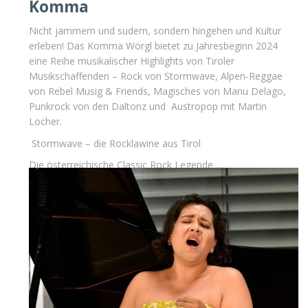
Komma
Nicht jammern und sudern, sondern hingehen und Kultur
erleben! Das Komma Wörgl bietet zu Jahresbeginn 2024
eine Reihe musikalischer Highlights von Tiroler
Musikschaffenden – Rock von Stormwave, Alpen-Reggae
von Rebel Musig & Friends, Magisches von Manu Delago,
Punkrock von den Daltonz und Austropop mit Martin
Locher.
Stormwave – die Rocklawine aus Tirol
Die österreichische Classic Rock Legende …