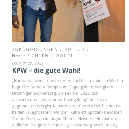
ANKÜNDIGUNGEN
/
KULTUR
/
NACHRICHTEN
/
WÖRGL
Februar 25, 2022
KPW – die gute Wahl!
„Humor ist, wenn man trotzdem lacht“ – mit diesen Worten
begrüßte Barbara Rampl vom Tagungshaus Wörgl am
Unsinnigen Donnerstag, 24. Februar 2022, zur
ausverkauften „Wahlkampf-Kundgebung“ der frisch
gegründeten Wörgler Kabarettisten Partei KPW, bei der die
beiden „zuagroasten“ Wörgler Kabarett-Spitzenkandidaten
Stefan Peschta und Jürgen Chmela-Heiss zur Höchstform
aufliefen. Die gute Nachricht gleich vorweg: am Samstag,