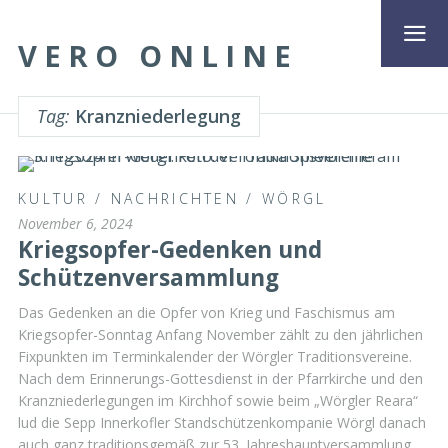
VERO ONLINE
Tag:
Kranzniederlegung
KULTUR
/
NACHRICHTEN
/
WÖRGL
November 6, 2024
Kriegsopfer-Gedenken und
Schützenversammlung
Das Gedenken an die Opfer von Krieg und Faschismus am
Kriegsopfer-Sonntag Anfang November zählt zu den jährlichen
Fixpunkten im Terminkalender der Wörgler Traditionsvereine.
Nach dem Erinnerungs-Gottesdienst in der Pfarrkirche und den
Kranzniederlegungen im Kirchhof sowie beim „Wörgler Reara“
lud die Sepp Innerkofler Standschützenkompanie Wörgl danach
auch ganz traditionsgemäß zur 53. Jahreshauptversammlung