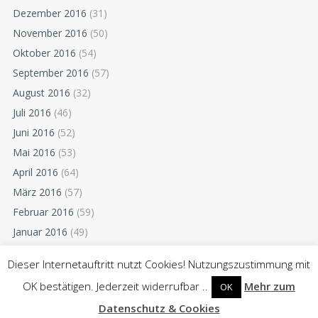
Dezember 2016
(31)
November 2016
(50)
Oktober 2016
(54)
September 2016
(57)
August 2016
(32)
Juli 2016
(46)
Juni 2016
(52)
Mai 2016
(53)
April 2016
(64)
März 2016
(57)
Februar 2016
(59)
Januar 2016
(49)
Dezember 2015
(52)
Dieser Internetauftritt nutzt Cookies! Nutzungszustimmung mit
November 2015
(55)
OK bestätigen. Jederzeit widerrufbar ..
Mehr zum
OK
Oktober 2015
(54)
Datenschutz & Cookies